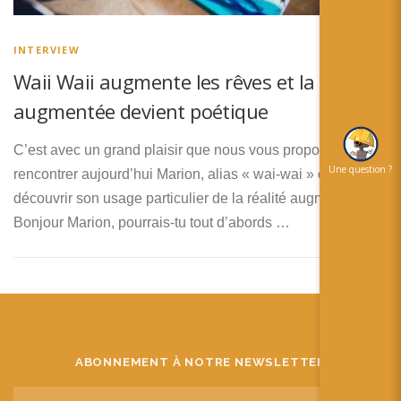
简体中文
日本語
INTERVIEW
Waii Waii augmente les rêves et la réalité
Español
augmentée devient poétique
C’est avec un grand plaisir que nous vous proposons de
Une question ?
rencontrer aujourd’hui Marion, alias « wai-wai » et de
découvrir son usage particulier de la réalité augmentée.
Bonjour Marion, pourrais-tu tout d’abords …
ABONNEMENT À NOTRE NEWSLETTER