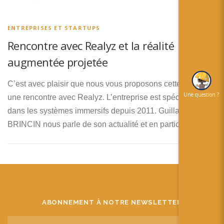
简体中文
日本語
ENTREPRISES ET STARTUPS
Rencontre avec Realyz et la réalité
Español
augmentée projetée
C’est avec plaisir que nous vous proposons cette semaine
Une question ?
une rencontre avec Realyz. L’entreprise est spécialisée
dans les systèmes immersifs depuis 2011. Guillaume
BRINCIN nous parle de son actualité et en particulier de …
ABONNEMENT À NOTRE NEWSLETTER