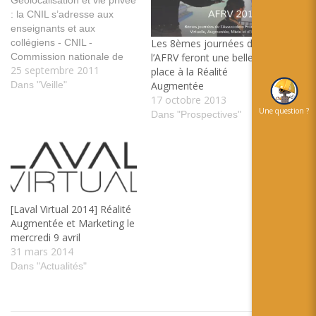
: la CNIL s’adresse aux
enseignants et aux
collégiens - CNIL -
Les 8èmes journées de
Commission nationale de
l’AFRV feront une belle
25 septembre 2011
l'informatique et des libertés
place à la Réalité
Guide de la Géolocalisation
Dans "Veille"
Augmentée
et vie privée édité par la
17 octobre 2013
Une question ?
CNIL tags: Actualité Guide
Dans "Prospectives"
Geolocalisation vie privée
La Visite du château-fort de
Cherbourg en réalité
augmentée |…
[Laval Virtual 2014] Réalité
Augmentée et Marketing le
mercredi 9 avril
31 mars 2014
Dans "Actualités"