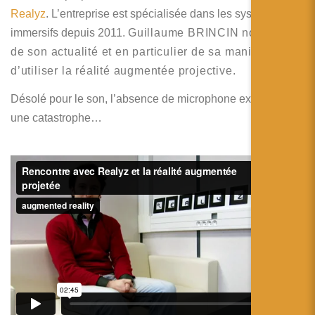
简体中文
Realyz
. L’entreprise est spécialisée dans les systèmes
immersifs depuis 2011.
日本語
Guillaume BRINCIN
nous parle
de son actualité et en particulier de sa manière
Español
d’utiliser la réalité augmentée projective.
Désolé pour le son, l’absence de microphone externe est
une catastrophe…