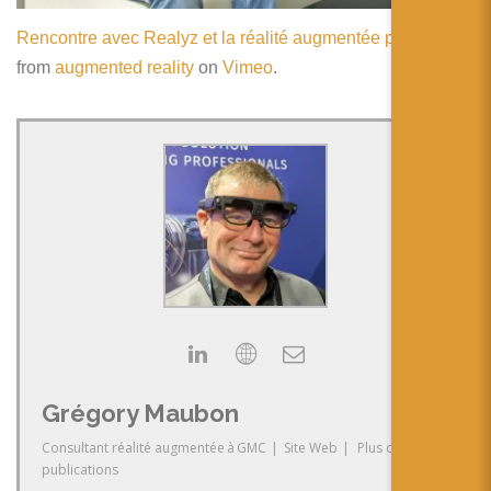
Rencontre avec Realyz et la réalité augmentée projetée
from
augmented reality
on
Vimeo
.
Grégory Maubon
Consultant réalité augmentée
à
GMC
|
Site Web
|
Plus de
publications