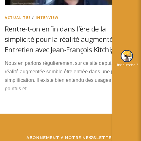
简体中文
日本語
ACTUALITÉS
/
INTERVIEW
Rentre-t-on enfin dans l’ère de la
Español
simplicité pour la réalité augmentée ?
Entretien avec Jean-François Kitchiguine
Nous en parlons régulièrement sur ce site depuis 2 ans, la
Une question ?
réalité augmentée semble être entrée dans une période de
simplification. Il existe bien entendu des usages très
pointus et …
ABONNEMENT À NOTRE NEWSLETTER