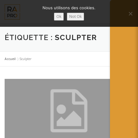
Aller
Nous utilisons des cookies.
au
Menu
contenu
Ok
Not Ok
LA RÉALITÉ AUGMENTÉE ?
RA’PRO
ÉTIQUETTE :
SCULPTER
SERVICES RA’PRO
ACTUALITÉ DE LA RA
Accueil
»
Sculpter
CONTACTS
FRANÇAIS
English
Français
Deutsch