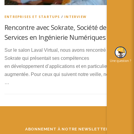
简体中文
日本語
ENTREPRISES ET STARTUPS
/
INTERVIEW
Rencontre avec Sokrate, Société de
Español
Services en Ingénierie Numériques
Sur le salon Laval Virtual, nous avons rencontré la société
Sokrate qui présentait ses compétences
Une question ?
en développement d’applications et en particulier en réalité
augmentée. Pour ceux qui suivent notre veille, nous avions
…
ABONNEMENT À NOTRE NEWSLETTER