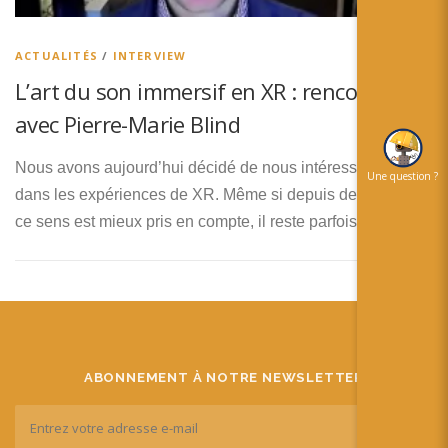
简体中文
日本語
ACTUALITÉS
/
INTERVIEW
L’art du son immersif en XR : rencontre
Español
avec Pierre-Marie Blind
Nous avons aujourd’hui décidé de nous intéresser au son
Une question ?
dans les expériences de XR. Même si depuis des années
ce sens est mieux pris en compte, il reste parfois mis …
ABONNEMENT À NOTRE NEWSLETTER