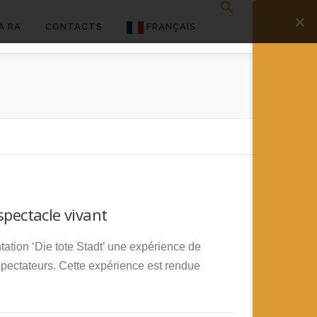
A RA
CONTACTS
FRANÇAIS
English
Français
Deutsch
简体中文
日本語
spectacle vivant
Español
tion ‘Die tote Stadt’ une expérience de
pectateurs. Cette expérience est rendue