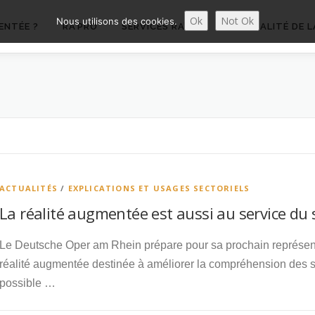
Ok
Not Ok
Nous utilisons des cookies.
ENTÉE ?
RA’PRO
SERVICES RA’PRO
ACTUALITÉ DE L
ACTUALITÉS
/
EXPLICATIONS ET USAGES SECTORIELS
La réalité augmentée est aussi au service du 
Le Deutsche Oper am Rhein prépare pour sa prochain représenta
réalité augmentée destinée à améliorer la compréhension des s
possible …