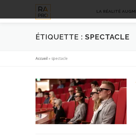
Aller
au
LA RÉALITÉ AUGM
contenu
ÉTIQUETTE :
SPECTACLE
Accueil
»
spectacle