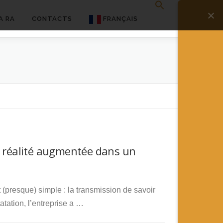
A RA
CONTACTS
FRANÇAIS
English
Français
Deutsch
简体中文
日本語
a réalité augmentée dans un
Español
(presque) simple : la transmission de savoir
statation, l’entreprise a …