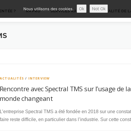
Ok
Not Ok
Nous utilisons des cookies.
ENTÉE ?
RA’PRO
SERVICES RA’PRO
ACTUALITÉ DE L
MS
ACTUALITÉS
/
INTERVIEW
Rencontre avec Spectral TMS sur l’usage de l
monde changeant
L’entreprise Spectral TMS a été fondée en 2018 sur une constat 
faire reste difficile, en particulier dans l’industrie. Sur cette con