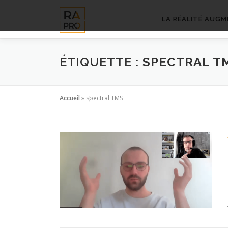
Aller
au
LA RÉALITÉ AUGM
contenu
ÉTIQUETTE :
SPECTRAL T
Accueil
»
spectral TMS