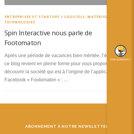
简体中文
日本語
ENTREPRISES ET STARTUPS
/
LOGICIELS, MATÉRIELS ET
TECHNOLOGIES
Español
Spin Interactive nous parle de
Footomaton
Après une période de vacances bien méritée, l’équipe de
Une question ?
ce blog revient en pleine forme pour vous proposer de
découvrir la société qui est à l’origine de l’application
Facebook « Footomaton » : …
ABONNEMENT À NOTRE NEWSLETTER