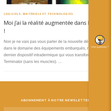
简体中文
日本語
LOGICIELS, MATÉRIELS ET TECHNOLOGIES
Moi j’ai la réalité augmentée dans la peau
Español
!
Non je ne vais pas vous parler de la nouvelle découverte
Une question ?
dans le domaine des équipements embarqués, ni du
dernier dispositif intradermique qui vous transformera en
Terminator (sans les muscles). …
ABONNEMENT À NOTRE NEWSLETTER