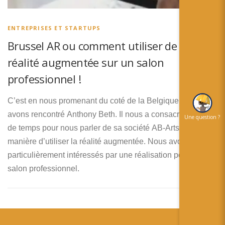
简体中文
日本語
ENTREPRISES ET STARTUPS
Brussel AR ou comment utiliser de la
Español
réalité augmentée sur un salon
professionnel !
C’est en nous promenant du coté de la Belgique que nous
avons rencontré Anthony Beth. Il nous a consacré un peu
Une question ?
de temps pour nous parler de sa société AB-Arts et de sa
manière d’utiliser la réalité augmentée. Nous avons été
particulièrement intéressés par une réalisation pour un
salon professionnel.