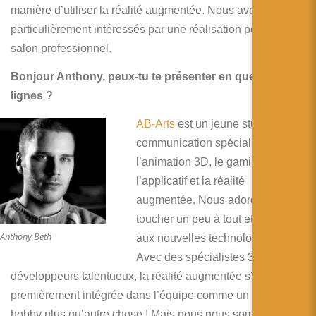
简体中文
manière d’utiliser la réalité augmentée. Nous avons été
particulièrement intéressés par une réalisation pour un
日本語
salon professionnel.
Español
Bonjour Anthony, peux-tu te présenter en quelques
lignes ?
AB-Arts
est un jeune studio de
communication spécialisé dans
l’animation 3D, le gaming,
l’applicatif et la réalité
augmentée. Nous adorons
toucher un peu à tout et surtout
Anthony Beth
aux nouvelles technologies !
Avec des spécialistes 3D et des
développeurs talentueux, la réalité augmentée s’est
premièrement intégrée dans l’équipe comme un simple
hobby plus qu’autre chose ! Mais nous nous sommes vite