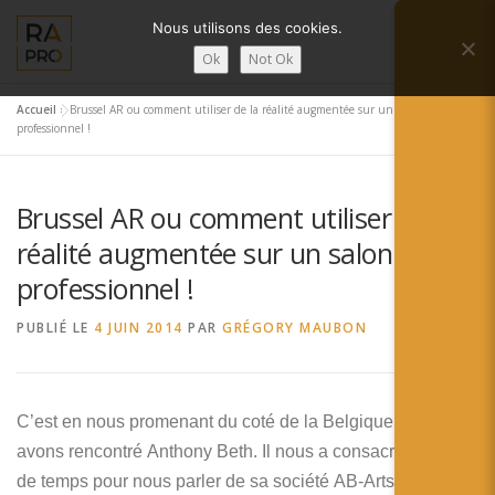
Aller
Nous utilisons des cookies.
au
Menu
contenu
Ok
Not Ok
Accueil
»
Brussel AR ou comment utiliser de la réalité augmentée sur un salon
LA RÉALITÉ AUGMENTÉE ?
RA’PRO
professionnel !
Brussel AR ou comment utiliser de la
SERVICES RA’PRO
ACTUALITÉ DE LA RA
réalité augmentée sur un salon
professionnel !
CONTACTS
FRANÇAIS
PUBLIÉ LE
4 JUIN 2014
PAR
GRÉGORY MAUBON
English
Français
C’est en nous promenant du coté de la Belgique que nous
avons rencontré Anthony Beth. Il nous a consacré un peu
Deutsch
de temps pour nous parler de sa société AB-Arts et de sa