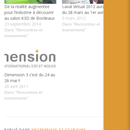
De la réalité augmentée
Laval Virtual 2012 aura lieu
pour l’industrie à découvrir
du 28 mars au 1er avril
au salon it3D de Bordeaux
5 mars 2012
23 septembre 2014
Dans "Rencontres et
Dans "Rencontres et
évenements"
évenements"
Dimension 3 c’est du 24 au
26 mai !!
20 avril 2011
Dans "Rencontres et
évenements"
PUBLIÉ DANS
ENTREPRISES ET STARTUPS