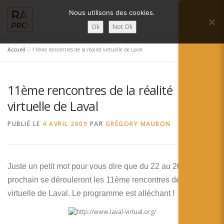
Aller
Nous utilisons des cookies.
au
Menu
contenu
Ok
Not Ok
Accueil
»
11ème rencontres de la réalité virtuelle de Laval
LA RÉALITÉ AUGMENTÉE ?
RA’PRO
11ème rencontres de la réalité
SERVICES RA’PRO
ACTUALITÉ DE LA RA
virtuelle de Laval
PUBLIÉ LE
4 AVRIL 2009
PAR
GRÉGORY MAUBON
CONTACTS
FRANÇAIS
English
Juste un petit mot pour vous dire que du 22 au 26 avril
prochain se dérouleront les 11ème rencontres de la réalité
Français
virtuelle de Laval. Le programme est alléchant !
Deutsch