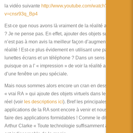
简体中文
la vidéo suivante
http://www.youtube.com/watch?
v=cnsr93q_Bp4
日本語
Est-ce que nous avons là vraiment de la réalité augmentée
Español
? Je ne pense pas. En effet, ajouter des objets sur un film
n’est pas à mon avis la meilleur façon d’augmenter la
réalité ! Est-ce plus évidement en utilisant une paire de
lunettes écrans et un téléphone ? Dans un sens oui
puisque on a l’ « impression » de voir la réalité au travers
d’une fenêtre un peu spéciale.
Mais nous sommes alors encore un cran en dessous de la
« vrai RA » qui ajoute des objets virtuels dans le monde
réel (voir
les descriptions ici
). Bref les principales
applications de la RA sont encore à venir et nous allons
faire des applications formidables ! Comme le dit très bien
Arthur Clarke « Toute technologie suffisamment avancée