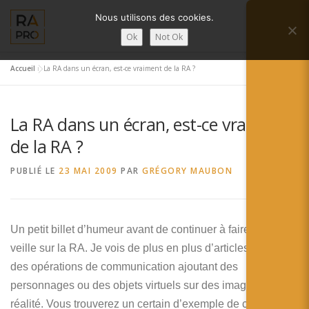
Aller
Nous utilisons des cookies.
au
Menu
contenu
Ok
Not Ok
Accueil
»
La RA dans un écran, est-ce vraiment de la RA ?
LA RÉALITÉ AUGMENTÉE ?
RA’PRO
La RA dans un écran, est-ce vraiment
SERVICES RA’PRO
ACTUALITÉ DE LA RA
de la RA ?
PUBLIÉ LE
23 MAI 2009
PAR
GRÉGORY MAUBON
CONTACTS
FRANÇAIS
English
Un petit billet d’humeur avant de continuer à faire de la
veille sur la RA. Je vois de plus en plus d’articles montrant
Français
des opérations de communication ajoutant des
Deutsch
personnages ou des objets virtuels sur des images de la
réalité. Vous trouverez un certain d’exemple de ce type sur