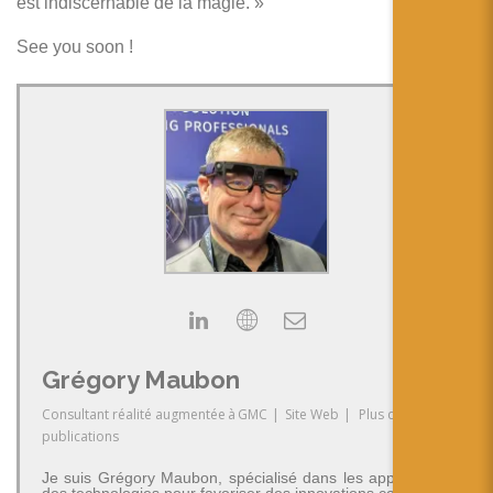
est indiscernable de la magie. »
See you soon !
Grégory Maubon
Consultant réalité augmentée
à
GMC
|
Site Web
|
Plus de
publications
Je suis Grégory Maubon, spécialisé dans les applications