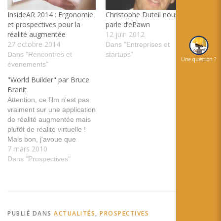
InsideAR 2014 : Ergonomie
Christophe Duteil nous
et prospectives pour la
parle d’ePawn
réalité augmentée
12 juin 2012
27 octobre 2014
Dans "Entreprises et
Dans "Rencontres et
startups"
Une question ?
évenements"
"World Builder" par Bruce
Branit
Attention, ce film n'est pas
vraiment sur une application
de réalité augmentée mais
plutôt de réalité virtuelle !
Mais bon, j'avoue que
7 mars 2010
j'adore cette histoire courte
qui a demandé une jour de
Dans "Prospectives"
tournage et deux ans de
postproduction ! Au delà du
monde complètement
virtuel, j'imagine la
combinaison future des…
PUBLIÉ DANS
ACTUALITÉS
,
PROSPECTIVES