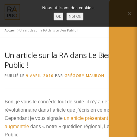
Aller
Nous utilisons des cookies.
au
Menu
contenu
Ok
Not Ok
Accueil
»
Un article sur la RA dans Le Bien Public !
LA RÉALITÉ AUGMENTÉE ?
RA’PRO
Un article sur la RA dans Le Bien
SERVICES RA’PRO
ACTUALITÉ DE LA RA
Public !
PUBLIÉ LE
9 AVRIL 2010
PAR
GRÉGORY MAUBON
CONTACTS
FRANÇAIS
English
Bon, je vous le concède tout de suite, il n’y a rien de
révolutionnaire dans l’article que j’écris en ce moment
Français
Cependant je vous signale
un article présentant la réalité
Deutsch
augmentée
dans « notre » quotidien régional, Le Bien
Public.