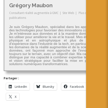
Grégory Maubon
Consultant réalité augmentée
à
GMC
|
Site Web
|
Plus de
publications
Je suis Grégory Maubon, spécialisé dans les applications
des technologies pour favoriser des innovations concrètes.
Je m'intéresse aux données et à la manière dont on peut
les utiliser pour améliorer la vie et le travail. Mes études en
physique et en astrophysique et plus de 30 ans
d'expérience dans l'industrie de la tech, en particulier dans
les domaines de la réalité augmentée et de la science des
données, ont façonné mon approche de l'innovation -
toujours sur le terrain, avec un objectif clair. Ma carrière se
distingue par ma capacité à combiner expertise technique
et vision stratégique pour faciliter la mise en place de
solutions numériques transformatrices.
Partager :
LinkedIn
Bluesky
Facebook
X