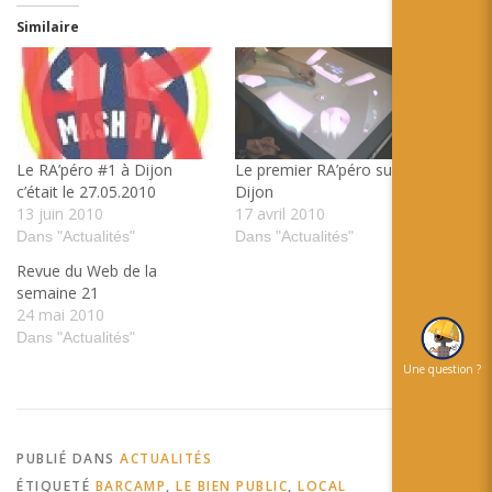
Similaire
Le RA’péro #1 à Dijon
Le premier RA’péro sur
c’était le 27.05.2010
Dijon
13 juin 2010
17 avril 2010
Dans "Actualités"
Dans "Actualités"
Revue du Web de la
semaine 21
24 mai 2010
Dans "Actualités"
Une question ?
PUBLIÉ DANS
ACTUALITÉS
ÉTIQUETÉ
BARCAMP
,
LE BIEN PUBLIC
,
LOCAL