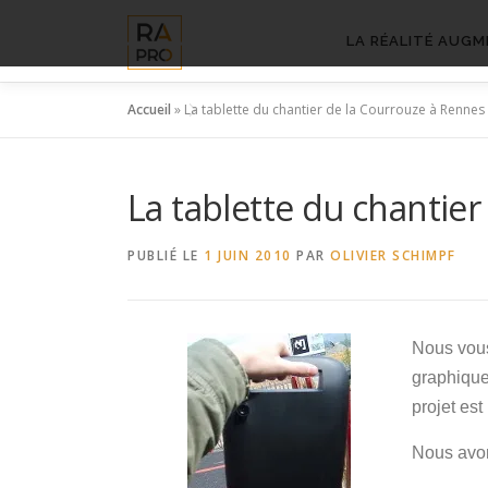
Aller
au
LA RÉALITÉ AUGM
contenu
Accueil
»
La tablette du chantier de la Courrouze à Rennes
La tablette du chantie
PUBLIÉ LE
1 JUIN 2010
PAR
OLIVIER SCHIMPF
Nous vous
graphique 
projet est
Nous avon