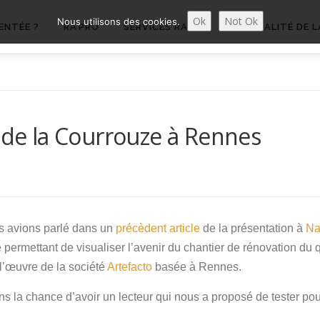
Ok
Not Ok
Nous utilisons des cookies.
ENTÉE ?
RA’PRO
SERVICES RA’PRO
ACTUALITÉ DE L
r de la Courrouze à Rennes
 avions parlé dans un
précèdent article
de la présentation à
Na
permettant de visualiser l’avenir du chantier de rénovation du q
 l’œuvre de la société
Artefacto
basée à Rennes.
s la chance d’avoir un lecteur qui nous a proposé de tester po