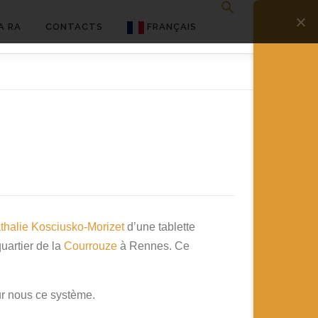
A RA
CONTACTS
FRANÇAIS
English
Français
Deutsch
简体中文
日本語
Español
thalie Kosciusko-Morizet
d’une tablette
uartier de la
Courrouze
à Rennes. Ce
ur nous ce système.