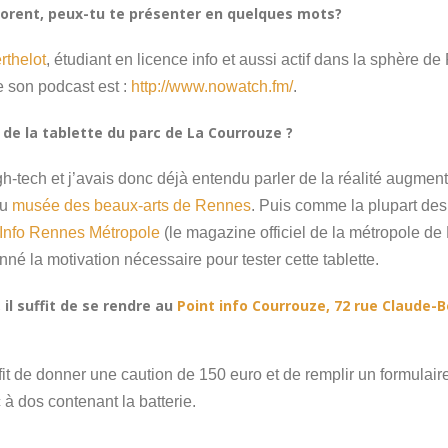
lorent, peux-tu te présenter en quelques mots?
rthelot
, étudiant en licence info et aussi actif dans la sphère d
e son podcast est :
http://www.nowatch.fm/
.
e la tablette du parc de La Courrouze ?
h-tech et j’avais donc déjà entendu parler de la réalité augmen
au
musée des beaux-arts de Rennes
. Puis comme la plupart des 
Info Rennes Métropole
(le magazine officiel de la métropole de
né la motivation nécessaire pour tester cette tablette.
il suffit de se rendre au
Point info Courrouze, 72 rue Claude-
uffit de donner une caution de 150 euro et de remplir un formulair
 à dos contenant la batterie.