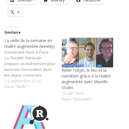
X
Similaire
La veille de la semaine en
réalité augmentée (weekly)
Connected Hack à Paris
La Société Générale
prépare un événement pour
favoriser l'innovation dans
Relier l’objet, le lieu et la
les objets connectés
narration grâce à la réalité
14 septembre 2014
tags:société générale
augmentée avec Marelle
hackaton objet connecté
Dans "Veille"
Studio
wearable Paris Intel
10 juin 2026
introduit un modem 3G
Dans "Actualités"
miniature pour l’Internet de
objets | L'Atelier: Disruptive
innovation Un modèle de
modem 3G qui risque de
transformer les lunettes de