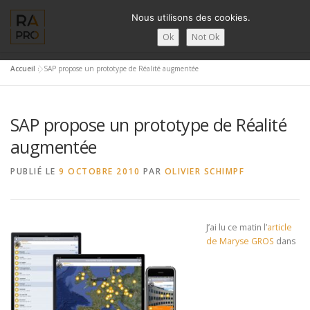
Aller
Nous utilisons des cookies.
au
contenu
Ok
Not Ok
Accueil
»
SAP propose un prototype de Réalité augmentée
LA RÉALITÉ AUGMENTÉE ?
RA’PRO
SERVICES RA’PR
SAP propose un prototype de Réalité
ACTUALITÉ DE LA RA
CONTACTS
FRANÇAIS
augmentée
PUBLIÉ LE
9 OCTOBRE 2010
PAR
OLIVIER SCHIMPF
English
Français
J’ai lu ce matin l’
article
Deutsch
de Maryse GROS
dans
简体中文
日本語