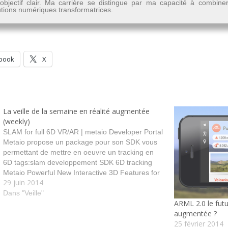
n objectif clair. Ma carrière se distingue par ma capacité à combine
lutions numériques transformatrices.
book
X
La veille de la semaine en réalité augmentée
(weekly)
SLAM for full 6D VR/AR | metaio Developer Portal
Metaio propose un package pour son SDK vous
permettant de mettre en oeuvre un tracking en
6D tags:slam developpement SDK 6D tracking
Metaio Powerful New Interactive 3D Features for
29 juin 2014
Developers | Layar Blog Layar propose de
nouvelles fonctionnalités 3D tags:fonction
Dans "Veille"
ARML 2.0 le futu
usage…
augmentée ?
25 février 2014