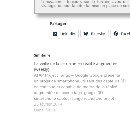
l'innovation - toujours sur le terrain, avec u
stratégique pour faciliter la mise en place de so
Partager :
LinkedIn
Bluesky
Face
Similaire
La veille de la semaine en réalité augmentée
(weekly)
ATAP Project Tango – Google Google présente
un projet de smartphone utilisant des capteurs 3D
en continue et capable de mettre de la réalité
augmentée en scene tags: google 3D
smartphone capteur tango recherche projet
23 février 2014
Transition Recommendations for Location Based
Channels | metaio Developer Portal La nouvelle
Dans "Veille"
version de Junaio…