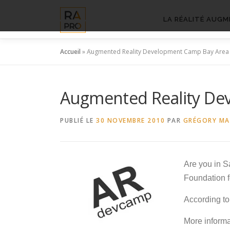
Aller
au
LA RÉALITÉ AUGM
contenu
Accueil
»
Augmented Reality Development Camp Bay Area 
Augmented Reality De
PUBLIÉ LE
30 NOVEMBRE 2010
PAR
GRÉGORY M
Are you in S
Foundation f
According t
More inform