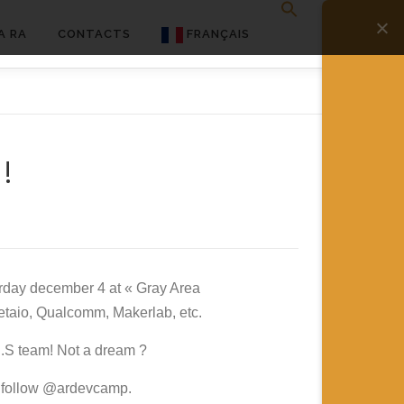
A RA
CONTACTS
FRANÇAIS
English
Français
!
Deutsch
简体中文
日本語
Español
rday december 4 at « Gray Area
 Metaio, Qualcomm, Makerlab, etc.
U.S team! Not a dream ?
follow @ardevcamp.