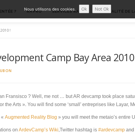
Ok
Not Ok
Nous utilisons des cookies.
ENTÉE ?
RA’PRO
SERVICES RA’PRO
ACTUALITÉ DE L
2010 !
velopment Camp Bay Area 2010 
AUBON
an Fransisco ? Well, me not … but AR devcamp took place satu
or the Arts ». You will find some ‘small’ entreprises like Layar,
o «
Augmented Reality Blog
» you will meet the metaio’s entire 
ations on
ArdevCamp’s Wiki
,Twitter hashtag is
#ardevcamp
and 