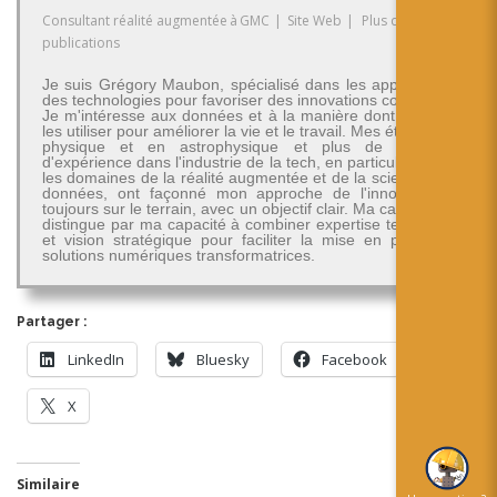
Consultant réalité augmentée
à
GMC
|
Site Web
|
Plus de
publications
Je suis Grégory Maubon, spécialisé dans les applications
des technologies pour favoriser des innovations concrètes.
Je m'intéresse aux données et à la manière dont on peut
les utiliser pour améliorer la vie et le travail. Mes études en
physique et en astrophysique et plus de 30 ans
d'expérience dans l'industrie de la tech, en particulier dans
les domaines de la réalité augmentée et de la science des
données, ont façonné mon approche de l'innovation -
toujours sur le terrain, avec un objectif clair. Ma carrière se
distingue par ma capacité à combiner expertise technique
et vision stratégique pour faciliter la mise en place de
solutions numériques transformatrices.
Partager :
LinkedIn
Bluesky
Facebook
X
Similaire