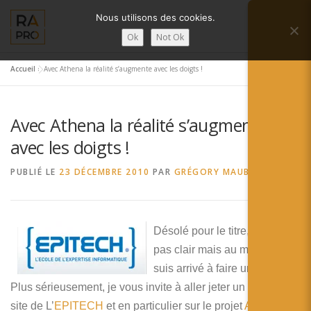
Aller
Nous utilisons des cookies.
au
Menu
contenu
Ok
Not Ok
Accueil
»
Avec Athena la réalité s’augmente avec les doigts !
LA RÉALITÉ AUGMENTÉE ?
RA’PRO
Avec Athena la réalité s’augmente
SERVICES RA’PRO
ACTUALITÉ DE LA RA
avec les doigts !
PUBLIÉ LE
23 DÉCEMBRE 2010
PAR
GRÉGORY MAUBON
CONTACTS
FRANÇAIS
English
Désolé pour le titre, il n’est
pas clair mais au moins je
Français
suis arrivé à faire une rime …
Deutsch
Plus sérieusement, je vous invite à aller jeter un œil sur le
site de L’
EPITECH
et en particulier sur le projet
Athena