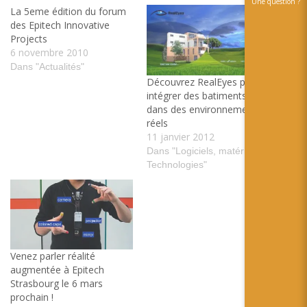
Une question ?
La 5eme édition du forum
des Epitech Innovative
Projects
6 novembre 2010
Dans "Actualités"
Découvrez RealEyes pour
intégrer des batiments
dans des environnements
réels
11 janvier 2012
Dans "Logiciels, matériels et
Technologies"
Venez parler réalité
augmentée à Epitech
Strasbourg le 6 mars
prochain !