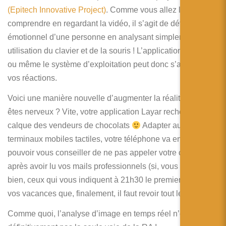
简体中文
(Epitech Innovative Project)
. Comme vous allez le
comprendre en regardant la vidéo, il s’agit de détecter l’état
日本語
émotionnel d’une personne en analysant simplement son
Español
utilisation du clavier et de la souris ! L’application en cours
ou même le système d’exploitation peut donc s’adapter à
vos réactions.
Voici une manière nouvelle d’augmenter la réalité ! Vous
êtes nerveux ? Vite, votre application Layar recherche le
calque des vendeurs de chocolats
Adapter aux
terminaux mobiles tactiles, votre téléphone va enfin
pouvoir vous conseiller de ne pas appeler votre chérie
après avoir lu vos mails professionnels (si, vous savez
bien, ceux qui vous indiquent à 21h30 le premier jour de
vos vacances que, finalement, il faut revoir tout le projet).
Comme quoi, l’analyse d’image en temps réel n’est