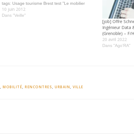
tags: Usage tourisme Brest test "Le mobilier
10 juin 2012
urbain augmenté n'a de sens que s'il a une utilité
avérée" | L'Atelier: Disruptive innovation…
Dans "Veille"
[job] Offre Schn
Ingénieur Data 
(Grenoble) – F/
20 avril 2022
Dans "Ago’RA"
,
MOBILITÉ
,
RENCONTRES
,
URBAIN
,
VILLE