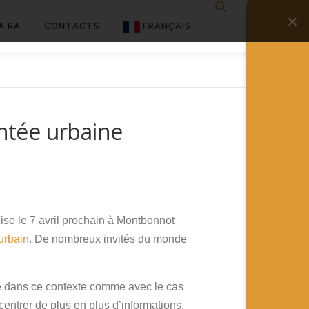
A RA
CONTACTS
FRANÇAIS
English
Français
entée urbaine
Deutsch
简体中文
日本語
Español
ise le 7 avril prochain à Montbonnot
urbain
. De nombreux invités du monde
ée dans ce contexte comme avec le cas
centrer de plus en plus d’informations,