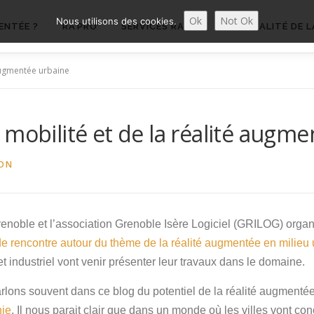
Ok
Not Ok
Nous utilisons des cookies.
ENTÉE ?
RA’PRO
SERVICES RA’PRO
ACTUALITÉ DE L
 augmentée urbaine
 mobilité et de la réalité augm
ON
enoble et l’association Grenoble Isère Logiciel (GRILOG) organ
e rencontre autour du thème de la réalité augmentée en milieu 
 industriel vont venir présenter leur travaux dans le domaine.
lons souvent dans ce blog du potentiel de la réalité augment
hie
. Il nous parait clair que dans un monde où les villes vont con