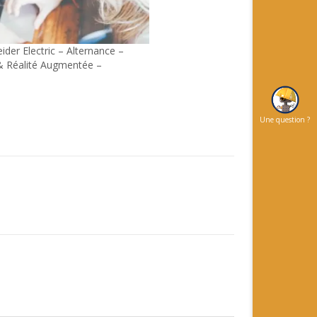
eider Electric – Alternance –
& Réalité Augmentée –
H
Une question ?