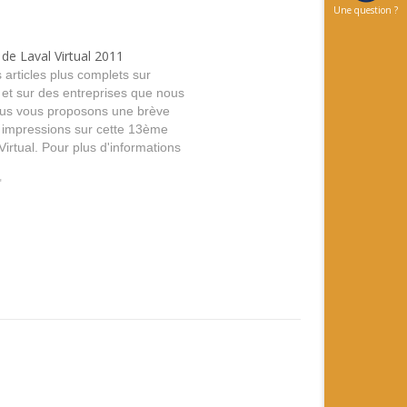
Une question ?
de Laval Virtual 2011
 articles plus complets sur
s et sur des entreprises que nous
nous vous proposons une brève
 impressions sur cette 13ème
Virtual. Pour plus d'informations
 consulter plusieurs sources :
 virtuelle au service des
"
taliséesJ'ai…