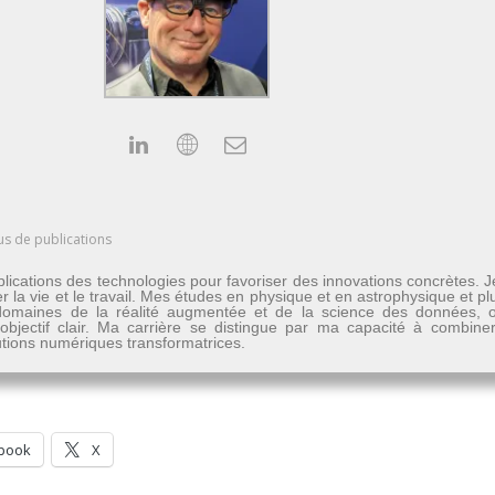
us de publications
lications des technologies pour favoriser des innovations concrètes. 
er la vie et le travail. Mes études en physique et en astrophysique et 
les domaines de la réalité augmentée et de la science des données
n objectif clair. Ma carrière se distingue par ma capacité à combine
lutions numériques transformatrices.
book
X