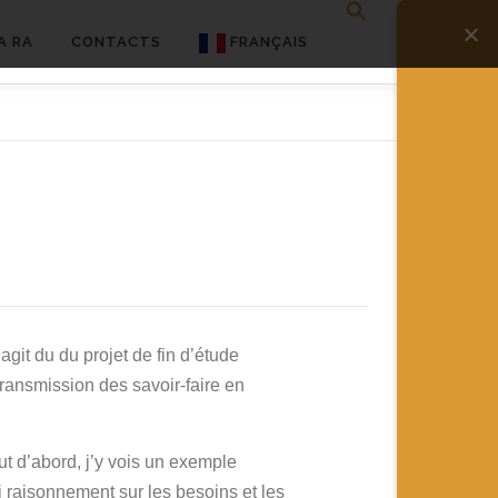
A RA
CONTACTS
FRANÇAIS
English
Français
Deutsch
简体中文
日本語
Español
s’agit du du projet de fin d’étude
 transmission des savoir-faire en
ut d’abord, j’y vois un exemple
ai raisonnement sur les besoins et les