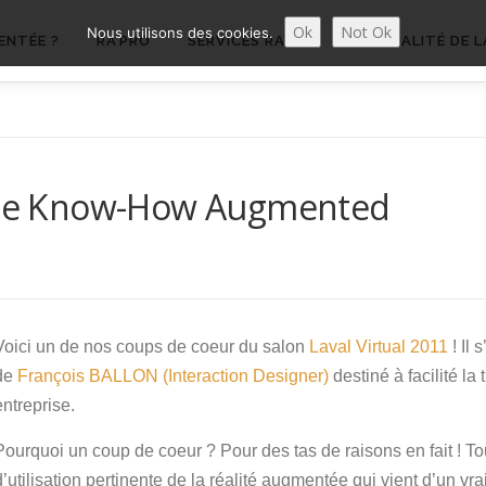
Ok
Not Ok
Nous utilisons des cookies.
ENTÉE ?
RA’PRO
SERVICES RA’PRO
ACTUALITÉ DE L
w de Know-How Augmented
Voici un de nos coups de coeur du salon
Laval Virtual 2011
! Il 
de
François BALLON (Interaction Designer)
destiné à facilité la
entreprise.
Pourquoi un coup de coeur ? Pour des tas de raisons en fait ! To
d’utilisation pertinente de la réalité augmentée qui vient d’un vr