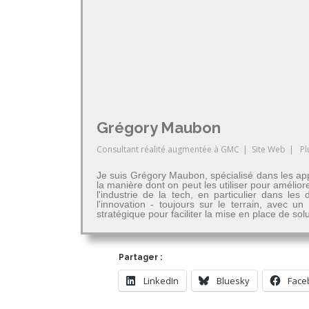
Grégory Maubon
Consultant réalité augmentée
à
GMC
|
Site Web
|
Pl
Je suis Grégory Maubon, spécialisé dans les app
la manière dont on peut les utiliser pour amélior
l'industrie de la tech, en particulier dans 
l'innovation - toujours sur le terrain, avec u
stratégique pour faciliter la mise en place de so
Partager :
LinkedIn
Bluesky
Face