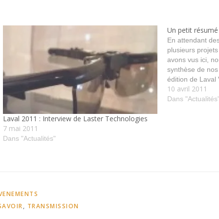
Un petit résumé 
En attendant des
plusieurs projet
avons vus ici, 
synthèse de nos
édition de Laval 
10 avril 2011
vous pouvez déjà
Laval : la réalité
Dans "Actualités
personnes hospi
Laval 2011 : Interview de Laster Technologies
7 mai 2011
Dans "Actualités"
ÉVENEMENTS
SAVOIR
,
TRANSMISSION