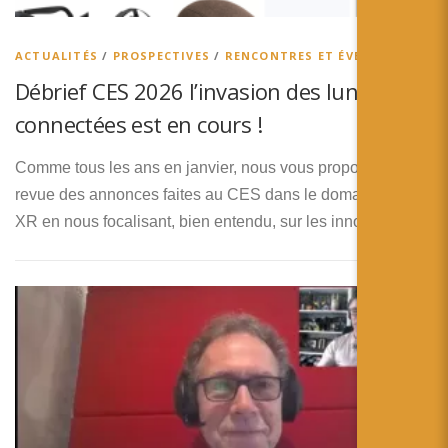
简体中文
日本語
ACTUALITÉS
/
PROSPECTIVES
/
RENCONTRES ET ÉVENEMENTS
Débrief CES 2026 l’invasion des lunettes
Español
connectées est en cours !
Comme tous les ans en janvier, nous vous proposons une
revue des annonces faites au CES dans le domaine de la
XR en nous focalisant, bien entendu, sur les innovations …