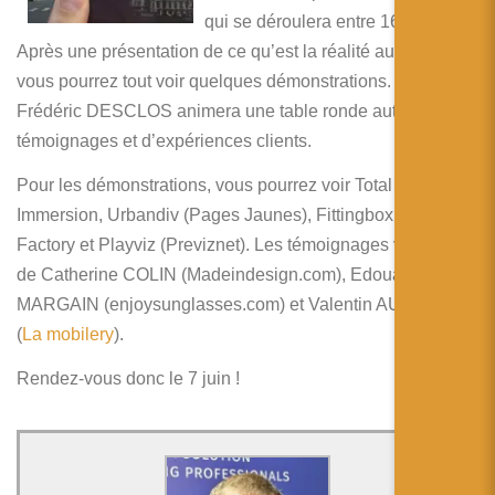
简体中文
qui se déroulera entre 16h et 19h.
Après une présentation de ce qu’est la réalité augmentée,
日本語
vous pourrez tout voir quelques démonstrations. Ensuite,
Español
Frédéric DESCLOS animera une table ronde autour de
témoignages et d’expériences clients.
Pour les démonstrations, vous pourrez voir Total
Immersion, Urbandiv (Pages Jaunes), Fittingbox, Mobile
Factory et Playviz (Previznet). Les témoignages viendront
de Catherine COLIN (Madeindesign.com), Edouard
MARGAIN (enjoysunglasses.com) et Valentin AUVINET
(
La mobilery
).
Rendez-vous donc le 7 juin !