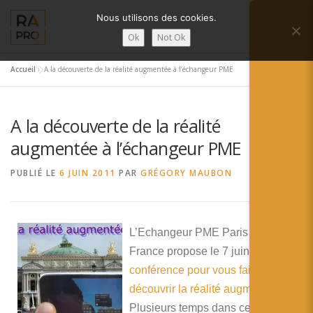
Aller
Nous utilisons des cookies.
au
Menu
contenu
Ok
Not Ok
Accueil
»
A la découverte de la réalité augmentée à l’échangeur PME
LA RÉALITÉ AUGMENTÉE ?
RA’PRO
A la découverte de la réalité
SERVICES RA’PRO
ACTUALITÉ DE LA RA
augmentée à l’échangeur PME
PUBLIÉ LE
6 JUIN 2011
PAR
GRÉGORY MAUBON
CONTACTS
FRANÇAIS
English
L’Echangeur PME Paris Île-de-
France propose le 7 juin
une
Français
conférence pour vous faire
Deutsch
découvrir la réalité augmentée
.
Plusieurs temps dans cette action