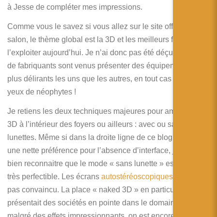
简体中文
à Jesse de compléter mes impressions.
日本語
Comme vous le savez si vous allez sur le site officiel du
salon, le thème global est la 3D et les meilleurs façons de
Español
l’exploiter aujourd’hui. Je n’ai donc pas été déçu ! Pas mal
de fabriquants sont venus présenter des équipements tous
plus délirants les uns que les autres, en tout cas à mes
yeux de néophytes !
Je retiens les deux techniques majeures pour amener la
3D à l’intérieur des foyers ou ailleurs : avec ou sans
lunettes. Même si dans la droite ligne de ce blog, j’aurai
une nette préférence pour l’absence d’interface, je dois
bien reconnaitre que le mode « sans lunette » est encore
très perfectible. Les écrans
autostéréoscopiques
ne m’ont
pas convaincu. La place « naked 3D » en particulier
présentait des sociétés en pointe dans le domaine et
malgré des effets impressionnants, on est encore loin des