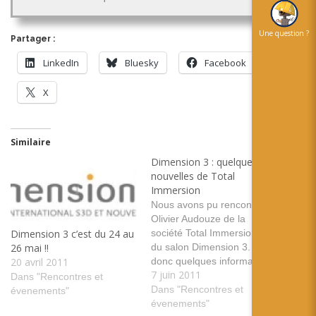
Une question ?
Partager :
LinkedIn
Bluesky
Facebook
X
Similaire
Dimension 3 : quelques
nouvelles de Total
Immersion
Nous avons pu rencontrer
Olivier Audouze de la
société Total Immersion lors
Dimension 3 c’est du 24 au
du salon Dimension 3. Voici
26 mai !!
donc quelques informations
20 avril 2011
7 juin 2011
sur l'actualité de la société !
Dans "Rencontres et
Dimension 3 : Interview de
Dans "Rencontres et
évenements"
Olivier Audouze de Total
évenements"