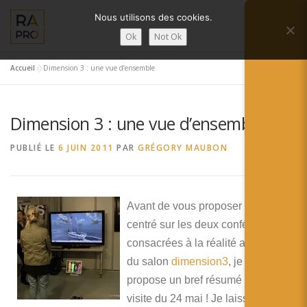
Aller
Nous utilisons des cookies.
au
Menu
contenu
Ok
Not Ok
Accueil
»
Dimension 3 : une vue d’ensemble
LA RÉALITÉ AUGMENTÉE ?
RA’PRO
Dimension 3 : une vue d’ensemble
SERVICES RA’PRO
ACTUALITÉ DE LA RA
PUBLIÉ LE
6 JUIN 2011
PAR
GRÉGORY MAUBON
CONTACTS
FRANÇAIS
Avant de vous proposer un article
English
centré sur les deux conférences
consacrées à la réalité augmentée
Français
du salon
dimension3
, je vous
Deutsch
propose un bref résumé de ma
visite du 24 mai ! Je laisse le soin