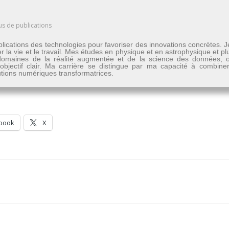
us de publications
lications des technologies pour favoriser des innovations concrètes. 
er la vie et le travail. Mes études en physique et en astrophysique et 
les domaines de la réalité augmentée et de la science des données
n objectif clair. Ma carrière se distingue par ma capacité à combine
lutions numériques transformatrices.
book
X