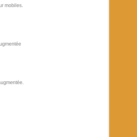
ur mobiles.
 augmentée
 augmentée.