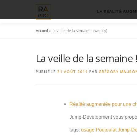
Aller
au
LA RÉALITÉ AUGM
contenu
Accueil
»
La veille de la semaine ! (weekly)
La veille de la semaine 
PUBLIÉ LE
21 AOÛT 2011
PAR
GRÉGORY MAUBO
Réalité augmentée pour une c
Jump-Development vous propose 
tags:
usage
Poujoulat
Jump-De