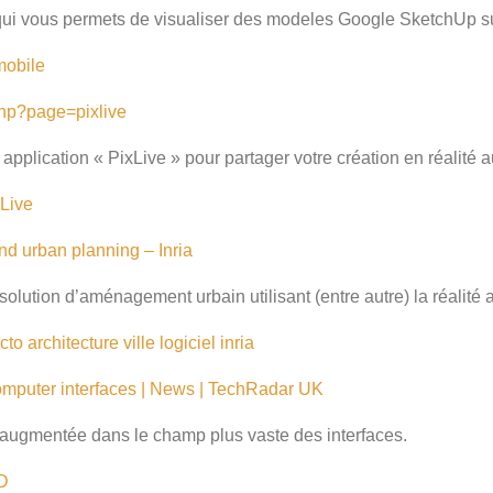
qui vous permets de visualiser des modeles Google SketchUp s
mobile
php?page=pixlive
application « PixLive » pour partager votre création en réalité
Live
nd urban planning – Inria
olution d’aménagement urbain utilisant (entre autre) la réalité
cto
architecture
ville
logiciel
inria
computer interfaces | News | TechRadar UK
té augmentée dans le champ plus vaste des interfaces.
D