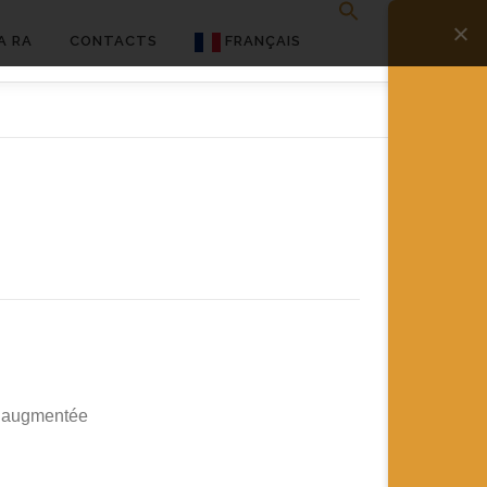
A RA
CONTACTS
FRANÇAIS
English
Français
Deutsch
简体中文
日本語
Español
té augmentée