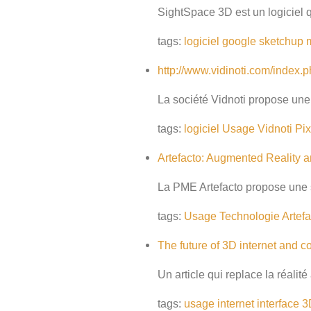
SightSpace 3D est un logiciel 
tags:
logiciel
google
sketchup
http://www.vidinoti.com/index.
La société Vidnoti propose une 
tags:
logiciel
Usage
Vidnoti
Pix
Artefacto: Augmented Reality a
La PME Artefacto propose une s
tags:
Usage
Technologie
Artefa
The future of 3D internet and 
Un article qui replace la réali
tags:
usage
internet
interface
3