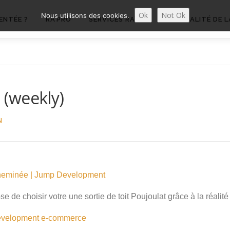
Ok
Not Ok
Nous utilisons des cookies.
ENTÉE ?
RA’PRO
SERVICES RA’PRO
ACTUALITÉ DE L
! (weekly)
N
heminée | Jump Development
de choisir votre une sortie de toit Poujoulat grâce à la réali
velopment
e-commerce