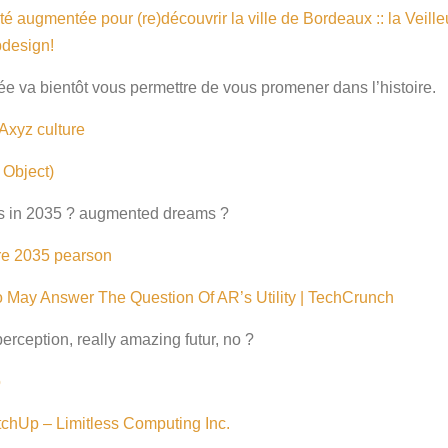
té augmentée pour (re)découvrir la ville de Bordeaux :: la Veill
bdesign!
ée va bientôt vous permettre de vous promener dans l’histoire.
Axyz
culture
 Object)
s in 2035 ? augmented dreams ?
re
2035
pearson
May Answer The Question Of AR’s Utility | TechCrunch
rception, really amazing futur, no ?
o
chUp – Limitless Computing Inc.