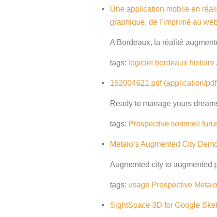
Une application mobile en réali
graphique, de l’imprimé au we
A Bordeaux, la réalité augment
tags:
logiciel
bordeaux
histoire
152004621.pdf (application/pdf
Ready to manage yours dream
tags:
Prospective
sommeil
furu
Metaio’s Augmented City Demo 
Augmented city to augmented pe
tags:
usage
Prospective
Metai
SightSpace 3D for Google Sket