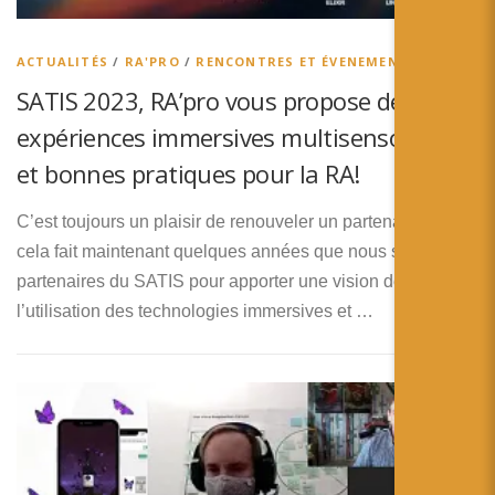
简体中文
日本語
ACTUALITÉS
/
RA'PRO
/
RENCONTRES ET ÉVENEMENTS
SATIS 2023, RA’pro vous propose de parler
Español
expériences immersives multisensorielles
et bonnes pratiques pour la RA!
C’est toujours un plaisir de renouveler un partenariat et
cela fait maintenant quelques années que nous sommes
partenaires du SATIS pour apporter une vision de
l’utilisation des technologies immersives et …