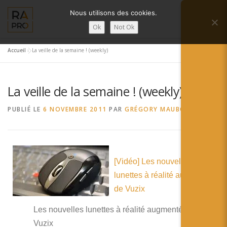
Aller
Nous utilisons des cookies.
au
Menu
contenu
Ok
Not Ok
Accueil
»
La veille de la semaine ! (weekly)
LA RÉALITÉ AUGMENTÉE ?
RA’PRO
La veille de la semaine ! (weekly)
SERVICES RA’PRO
ACTUALITÉ DE LA RA
PUBLIÉ LE
6 NOVEMBRE 2011
PAR
GRÉGORY MAUBON
CONTACTS
FRANÇAIS
[Vidéo] Les nouvelles
English
lunettes à réalité augmentée
Français
de Vuzix
Deutsch
Les nouvelles lunettes à réalité augmentée de
Vuzix