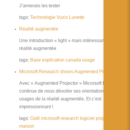
简体中文
J’aimerais les tester
日本語
tags:
Technologie
Vuzix
Lunette
Español
Réalité augmentée
Une introduction « light » mais intéressante à la
réalité augmentée
tags:
Base
explication
canada
usage
Microsoft Research shows Augmented Projectors
Avec « Augmented Projector » Microsoft Research
continue de nous dévoiler ses orientations dans les
usages de la réalité augmentée. Et c’est
impressionnant !
tags:
Outil
microsoft
research
logiciel
projeteur
maison