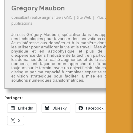
Grégory Maubon
Consultant réalité augmentée
à
GMC
|
Site Web
|
Plus de
publications
Je suis Grégory Maubon, spécialisé dans les applications
des technologies pour favoriser des innovations concrètes.
Je m'intéresse aux données et à la manière dont on peut
les utiliser pour améliorer la vie et le travail. Mes études en
physique et en astrophysique et plus de 30 ans
d'expérience dans l'industrie de la tech, en particulier dans
les domaines de la réalité augmentée et de la science des
données, ont façonné mon approche de l'innovation -
toujours sur le terrain, avec un objectif clair. Ma carrière se
distingue par ma capacité à combiner expertise technique
et vision stratégique pour faciliter la mise en place de
solutions numériques transformatrices.
Partager :
LinkedIn
Bluesky
Facebook
X