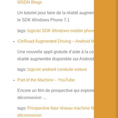
MSDN Blogs
Un tutoriel pour faire de la réalité augmentée avec
le SDK Windows Phone 7.1
tags:
logiciel
SDK
Windows
mobile
phone
tutoriel
iOnRoad Augmented Driving – Android Market
Une nouvelle appli gratuite d’aide à la conduite en
réalité augmentée disponible sur Android
tags:
logiciel
android
conduite
voiture
Part of the Machine – YouTube
Encore un film de prospective qui explore la
déconnexion …
tags:
Prospective
futur
réseau
machine
film
déconnexion