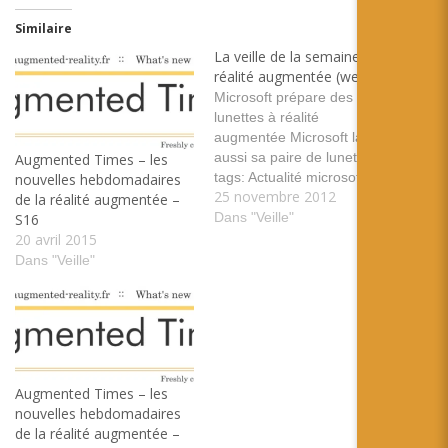
Similaire
La veille de la semaine en
réalité augmentée (weekly)
Microsoft prépare des
lunettes à réalité
augmentée Microsoft lance
aussi sa paire de lunettes
Augmented Times – les
tags: Actualité microsoft
nouvelles hebdomadaires
25 novembre 2012
Lunette partenariat Metaio
de la réalité augmentée –
et FARO #Metaio Engineer
Dans "Veille"
S16
est le parfait complément
20 avril 2015
d’un bras de mesure
Dans "Veille"
#FARO. L’utilisation de la
Réalité Augmentée avec un
bras de mesure permet
d’allier le meilleur des deux
mondes…
Augmented Times – les
nouvelles hebdomadaires
de la réalité augmentée –