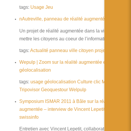
tags:
Usage
Jeu
nAutreville, panneau de réalité augmentée
Un projet de réalité augmentée dans la ville pour
mettre les citoyens au coeur de l’information.
tags:
Actualité
panneau
ville
citoyen
projet
Wepulp | Zoom sur la réalité augmentée et la
géolocalisation
tags:
usage
géolocalisation
Culture
clic
Metro
paris
Tripovisor
Geoquestour
Welpulp
Symposium ISMAR 2011 à Bâle sur la réalité
augmentée – interview de Vincent Lepetit –
swissinfo
Entretien avec Vincent Lepetit, collaborateur