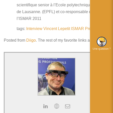
scientifique senior à l’Ecole polytechnique fédérale
de Lausanne. (EPFL) et co-responsable de
l’ISMAR 2011
tags:
Interview
Vincent
Lepetit
ISMAR
Prospective
Posted from
Diigo
. The rest of my favorite links are
here
.
Une question ?