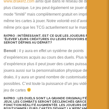
www.drakerz.com
ainsi que dans le réseau de distribution
plus classique. Le jeu peut également se jouer dans un
mode “limité” mais complètement gratuit en imprimant soit
même les cartes à jouer. Notre volonté est d’avoir un jeu au
même prix que les TCG actuellement sur le marché.
RA’PRO :
INTÉRESSANT,
EST CE QUE LES JOUEURS POURRONS
‘ÉLEVER’ LEURS CRÉATURES OU LEURS POUVOIRS ET FORCES
SERONT DÉFINIS AU DÉPART?
Benoit :
il y aura en effet un système de points
d’expériences acquis au cours des duels. Plus le Drako à
d’expérience plus il peut jouer des cartes puissantes. Cela
jouera aussi sur la personnalisation physique de son
drako, il y aura un grand nombre de customisations
possibles. C’est toute la puissance d’un jeu vidéo dans un
jeu de cartes
RA’PRO :
LES DUELS SONT LA GRANDE ORIGINALITÉ DE CE
JEUX, LES COMBATS SERONT DÉCLENCHÉS GRÂCE À LA
FONCTION RÉALITÉ AUGMENTÉE. LES JOUEURS DEVRONS
POSITIONNER LEURS CARTES DEVANT LA WEBCAM ET QUE SE