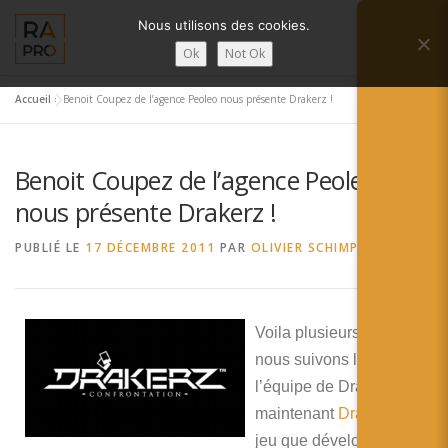
Aller
Nous utilisons des cookies.
au
Menu
contenu
Ok
Not Ok
Accueil
»
Benoit Coupez de l’agence Peoleo nous présente Drakerz !
LA RÉALITÉ AUGMENTÉE ?
RA’PRO
Benoit Coupez de l’agence Peoleo
SERVICES RA’PRO
ACTUALITÉ DE LA RA
nous présente Drakerz !
PUBLIÉ LE
17 DÉCEMBRE 2011
PAR
OLIVIER SCHIMPF
CONTACTS
FRANÇAIS
English
Voila plusieurs mois que
nous suivons le projet de
Français
l’équipe de Drako
Deutsch
maintenant
Drakerz
. Le
jeu que développe