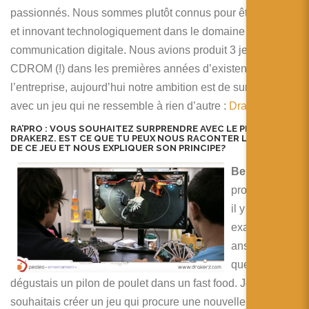
passionnés. Nous sommes plutôt connus pour être créatifs
et innovant technologiquement dans le domaine de la
communication digitale. Nous avions produit 3 jeux sur
CDROM (!) dans les premières années d’existence de
l’entreprise, aujourd’hui notre ambition est de surprendre
avec un jeu qui ne ressemble à rien d’autre :
Drakerz
RA’PRO :
VOUS SOUHAITEZ SURPRENDRE AVEC LE PROJET DE
DRAKERZ. EST CE QUE TU PEUX NOUS RACONTER L’ORIGINE
DE CE JEU ET NOUS EXPLIQUER SON PRINCIPE?
Benoit :
Ce
projet est né
il y a
exactement 2
ans pendant
que je
dégustais un pilon de poulet dans un fast food. Je
souhaitais créer un jeu qui procure une nouvelle