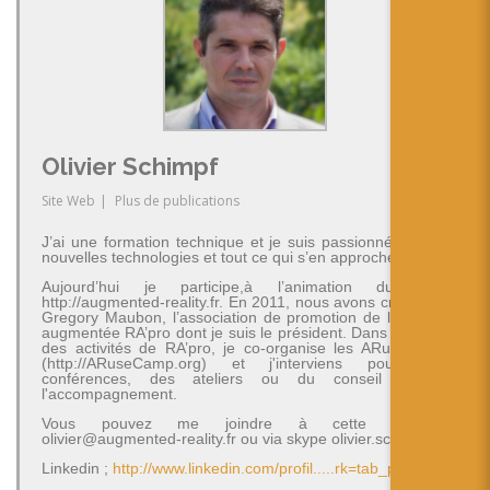
Olivier Schimpf
Site Web
|
Plus de publications
J’ai une formation technique et je suis passionné par les
nouvelles technologies et tout ce qui s’en approche.
Aujourd’hui je participe,à l’animation du blog
http://augmented-reality.fr. En 2011, nous avons créé avec
Gregory Maubon, l’association de promotion de la réalité
augmentée RA’pro dont je suis le président. Dans le cadre
des activités de RA’pro, je co-organise les ARuseCamp
(http://ARuseCamp.org) et j'interviens pour des
conférences, des ateliers ou du conseil et de
l'accompagnement.
Vous pouvez me joindre à cette adresse
olivier@augmented-reality.fr ou via skype olivier.schimpf
Linkedin ;
http://www.linkedin.com/profil.....rk=tab_pro