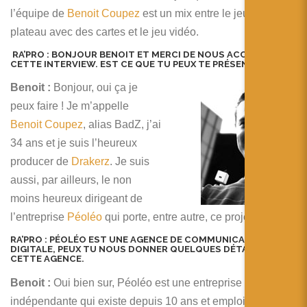
简体中文
l’équipe de
Benoit Coupez
est un mix entre le jeu de
plateau avec des cartes et le jeu vidéo.
日本語
RA’PRO
: BONJOUR BENOIT ET MERCI DE NOUS ACCORDER
Español
CETTE INTERVIEW. EST CE QUE TU PEUX TE PRÉSENTER?
Benoit :
Bonjour, oui ça je
peux faire ! Je m’appelle
Benoit Coupez
, alias BadZ, j’ai
34 ans et je suis l’heureux
producer de
Drakerz
. Je suis
aussi, par ailleurs, le non
moins heureux dirigeant de
l’entreprise
Péoléo
qui porte, entre autre, ce projet.
RA’PRO
:
PÉOLÉO
EST UNE AGENCE DE COMMUNICATION
DIGITALE, PEUX TU NOUS DONNER QUELQUES DÉTAILS SUR
CETTE AGENCE.
Benoit :
Oui bien sur, Péoléo est une entreprise
indépendante qui existe depuis 10 ans et emploie 62