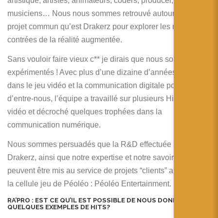
artistique, artistes, animateurs, coders, producer,
musiciens… Nous nous sommes retrouvé autour de ce
projet commun qu’est Drakerz pour explorer les nouvelles
contrées de la réalité augmentée.
Sans vouloir faire vieux c** je dirais que nous sommes …
expérimentés ! Avec plus d’une dizaine d’années passées
dans le jeu vidéo et la communication digitale pour chacun
d’entre-nous, l’équipe a travaillé sur plusieurs Hits du jeu
vidéo et décroché quelques trophées dans la
communication numérique.
Nous sommes persuadés que la R&D effectuée sur
Drakerz, ainsi que notre expertise et notre savoir faire
peuvent être mis au service de projets “clients” au sein de
la cellule jeu de Péoléo : Péoléo Entertainment.
RA’PRO :
EST CE QU’IL EST POSSIBLE DE NOUS DONNE
QUELQUES EXEMPLES DE HITS?