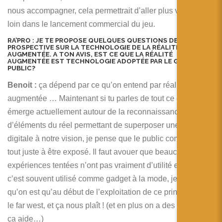
nous accompagner, cela permettrait d’aller plus vite et plus
loin dans le lancement commercial du jeu.
RA’PRO :
JE TE PROPOSE QUELQUES QUESTIONS DE
PROSPECTIVE SUR LA TECHNOLOGIE DE LA RÉALITÉ
AUGMENTÉE. A TON AVIS, EST CE QUE LA RÉALITÉ
AUGMENTÉE EST TECHNOLOGIE ADOPTÉE PAR LE GRAND
PUBLIC?
Benoit :
ça dépend par ce qu’on entend par réalité
augmentée … Maintenant si tu parles de tout ce qui
émerge actuellement autour de la reconnaissance
d’éléments du réel permettant de superposer une couche
digitale à notre vision, je pense que le public commence
tout juste à être exposé. Il faut avouer que beaucoup des
expériences tentées n’ont pas vraiment d’utilité en soit,
c’est souvent utilisé comme gadget à la mode, je pense
qu’on est qu’au début de l’exploitation de ce principe. C’est
le far west, et ça nous plaît ! (et en plus on a des gros guns,
ça aide…)