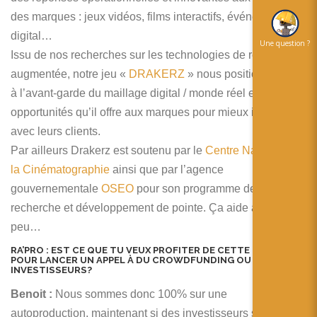
des marques : jeux vidéos, films interactifs, événementiel
digital…
Une question ?
Issu de nos recherches sur les technologies de réalité
augmentée, notre jeu «
DRAKERZ
» nous positionne donc
à l’avant-garde du maillage digital / monde réel et des
opportunités qu’il offre aux marques pour mieux interagir
avec leurs clients.
Par ailleurs Drakerz est soutenu par le
Centre National de
la Cinématographie
ainsi que par l’agence
gouvernementale
OSEO
pour son programme de
recherche et développement de pointe. Ça aide aussi un
peu…
RA’PRO :
EST CE QUE TU VEUX PROFITER DE CETTE INTERVIEW
POUR LANCER UN APPEL À DU CROWDFUNDING OU À DES
INVESTISSEURS?
Benoit :
Nous sommes donc 100% sur une
autoproduction, maintenant si des investisseurs souhaitent