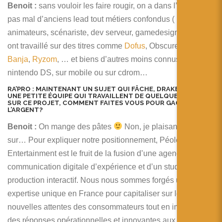
Benoit :
sans vouloir les faire rougir, on a dans l’équipe
pas mal d’anciens lead tout métiers confondus (
animateurs, scénariste, dev serveur, gamedesigner, …) qui
ont travaillé sur des titres comme
Dofus
, Obscure,
Wakfu
,
Banja
,
Ryzom
, … et biens d’autres moins connus sur
nintendo DS, sur mobile ou sur cdrom…
RA’PRO :
MAINTENANT UN SUJET QUI FÂCHE, DRAKERZ EST
UNE PETITE ÉQUIPE QUI TRAVAILLENT DE QUELQUES MOIS
SUR CE PROJET, COMMENT FAITES VOUS POUR GAGNER DE
L’ARGENT?
Benoit :
On mange des pâtes
Non, je plaisante bien
sur… Pour expliquer notre positionnement, Péoléo
Entertainment est le fruit de la fusion d’une agence de
communication digitale d’expérience et d’un studio de
production interactif. Nous nous sommes forgés une
expertise unique en France pour capitaliser sur les
nouvelles attentes des consommateurs tout en imaginant
des réponses opérationnelles et innovantes aux besoins