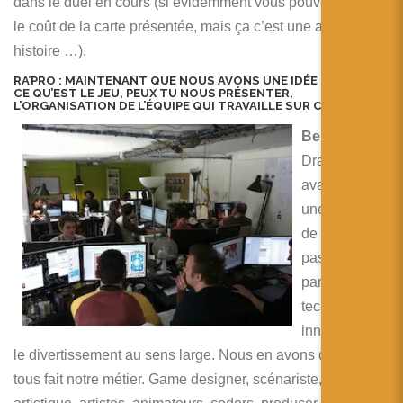
dans le duel en cours (si évidemment vous pouvez payer
le coût de la carte présentée, mais ça c’est une autre
histoire …).
RA’PRO :
MAINTENANT QUE NOUS AVONS UNE IDÉE CLAIRE DE
CE QU’EST LE JEU, PEUX TU NOUS PRÉSENTER,
L’ORGANISATION DE L’ÉQUIPE QUI TRAVAILLE SUR CE PROJET?
Benoit :
Drakerz c’est
avant tout
une équipe
de 15
passionnés
par les
technologies
innovantes et
le divertissement au sens large. Nous en avons d’ailleurs
tous fait notre métier. Game designer, scénariste, directeur