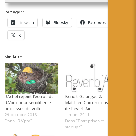
Partager :
LinkedIn
Bluesky
Facebook
X
Similaire
RAchel rejoint l’équipe de
Benoit Galangau &
RA’pro pour simplifier le
Matthieu Carron nous parle
processus de veille
de Reverb’Air
29 octobre 2018
1 mars 2011
Dans "RA'pro"
Dans "Entreprises et
startups"