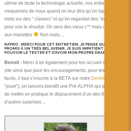
ultime de toute la technologie actuelle, nos enfant se
moquerons de nous quand on leur dira qu’on tapait des
mots sur des “ claviers” et qu’on regardait des “écrans”
pour voir le résultat. On sera des vieux c** mais on sera
aux manettes
Non mais…
RA’PRO :
MERCI POUR CET ENTRETIEN. JE PENSE QUE JEU EST
PROMIS À UN TRÈS BEL AVENIR. JE SUIS IMPATIENT DE
POUVOIR LE TESTER ET D’AVOIR MON PROPRE DRAKO.
Benoit :
Merci à toi également pour ton accueil sur votre
site ainsi que pour tes encouragements, pour tester c’est
facile, il faut s’inscrire à la BETA sur notre
Devblog
(bouton
“jouer”), on lancera bientôt une Pré-ALPHA qui permettra
de mettre en pratique le déplacement d’un des 6 Drako et
d’autres surprises…