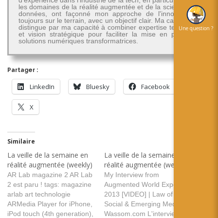
les domaines de la réalité augmentée et de la science des
données, ont façonné mon approche de l'innovation -
toujours sur le terrain, avec un objectif clair. Ma carrière se
distingue par ma capacité à combiner expertise technique
Une question ?
et vision stratégique pour faciliter la mise en place de
solutions numériques transformatrices.
Partager :
LinkedIn
Bluesky
Facebook
X
Similaire
La veille de la semaine en
La veille de la semaine en
réalité augmentée (weekly)
réalité augmentée (weekly)
AR Lab magazine 2 AR Lab
My Interview from
2 est paru ! tags: magazine
Augmented World Expo
arlab art technologie
2013 [VIDEO] | Law of
ARMedia Player for iPhone,
Social & Emerging Media |
iPod touch (4th generation),
Wassom.com L'interview de