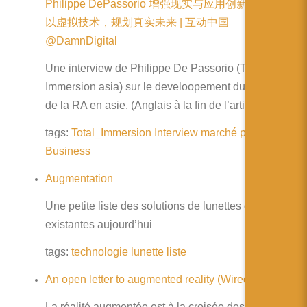
Philippe DePassorio 增强现实与应用创新蓝图——
以虚拟技术，规划真实未来 | 互动中国
@DamnDigital
Une interview de Philippe De Passorio (Total
Immersion asia) sur le develoopement du marché
de la RA en asie. (Anglais à la fin de l’article)
tags:
Total_Immersion
Interview
marché
prospective
Business
Augmentation
Une petite liste des solutions de lunettes de RA
existantes aujourd’hui
tags:
technologie
lunette
liste
An open letter to augmented reality (Wired UK)
La réalité augmentée est à la croisée des chemins !