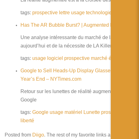
tags:
prospective
lettre
usage
technologie
Has The AR Bubble Burst? | Augmented Planet
Une analyse intéressante du marché de la RA
aujourd’hui et de la nécessite de LA Killer Apps
tags:
usage
logiciel
prospective
marché
évolution
Google to Sell Heads-Up Display Glasses by
Year’s End – NYTimes.com
Retour sur les lunettes de réalité augmentée de
Google
tags:
Google
usage
matériel
Lunette
prospective
liberté
Posted from
Diigo
. The rest of my favorite links are
here
.