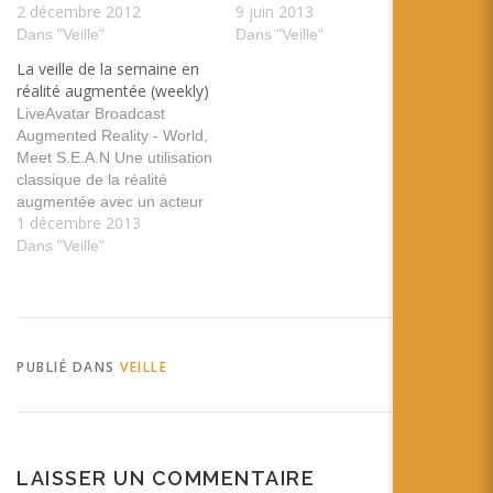
2 décembre 2012
9 juin 2013
iPod touch (5th generation),
Brian Wassom @bdwassom
iPad 2 Wi-Fi, iPad 2 Wi-Fi +
Dans "Veille"
lors
Dans "Veille"
3G, iPad (3rd generation),
de #awe2013 @ARealityEv
La veille de la semaine en
iPad Wi-Fi + 4G, iPad (4th
ent tags: rencontre
réalité augmentée (weekly)
generation), iPad Wi-Fi +
interview AWE wassom Les
LiveAvatar Broadcast
Cellular (4th…
Googles Glasses interdites
Augmented Reality - World,
de casino à Las Vegas et
Meet S.E.A.N Une utilisation
dans les autres villes du jeu
classique de la réalité
US - Zone Numerique
augmentée avec un acteur
Les…
1 décembre 2013
pour réagir en temps réel.
Toujours aussi étonnant
Dans "Veille"
pour les spectateurs. tags:
animation Appshaker public
comiccom 2013 The British
Museum and Samsung
bring augmented reality to
PUBLIÉ DANS
VEILLE
museum learning - Pocket-
lint La réalité…
LAISSER UN COMMENTAIRE