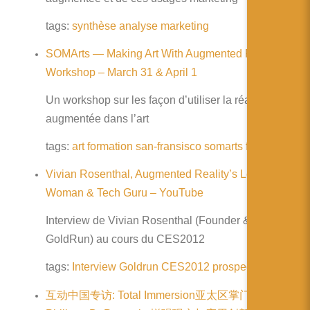
简体中文
tags:
synthèse
analyse
marketing
日本語
SOMArts — Making Art With Augmented Reality
Español
Workshop – March 31 & April 1
Un workshop sur les façon d’utiliser la réalité
augmentée dans l’art
tags:
art
formation
san-fransisco
somarts
freeman
Vivian Rosenthal, Augmented Reality’s Leading
Woman & Tech Guru – YouTube
Interview de Vivian Rosenthal (Founder & CEO de
GoldRun) au cours du CES2012
tags:
Interview
Goldrun
CES2012
prospective
互动中国专访: Total Immersion亚太区掌门人