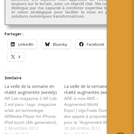
toujours sur le terrain, avec un objectif clair. Ma carrière se
distingue par ma capacité à combiner expertise technique
et vision stratégique pour faciliter la mise en place de
solutions numériques transformatrices.
Partager :
LinkedIn
Bluesky
Facebook
X
Similaire
La veille de la semaine en
La veille de la semaine en
réalité augmentée (weekly)
réalité augmentée (weekly)
AR Lab magazine 2 AR Lab
ARE is now AWE –
2 est paru ! tags: magazine
Augmented World
arlab art technologie
Expo! | UgoTrade Ouverture
ARMedia Player for iPhone,
des appels à propositions
iPod touch (4th generation),
pour le "Augmented World
2 décembre 2012
30 décembre 2012
iPod touch (5th generation),
Expo", nouveau nom de