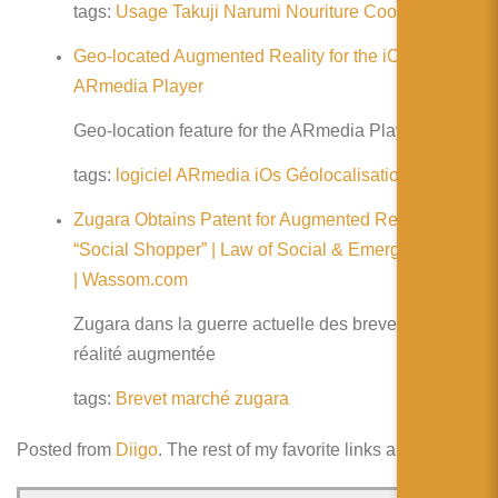
简体中文
tags:
Usage
Takuji Narumi
Nouriture
Cookie
日本語
Geo-located Augmented Reality for the iOS
ARmedia Player
Español
Geo-location feature for the ARmedia Player for iOS
tags:
logiciel
ARmedia
iOs
Géolocalisation
Zugara Obtains Patent for Augmented Reality
“Social Shopper” | Law of Social & Emerging Media
| Wassom.com
Zugara dans la guerre actuelle des brevets de la
réalité augmentée
tags:
Brevet
marché
zugara
Posted from
Diigo
. The rest of my favorite links are
here
.