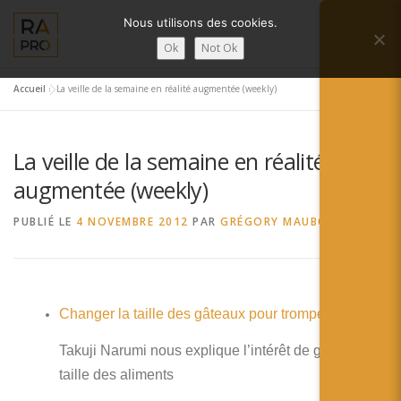
Aller
Nous utilisons des cookies.
au
Menu
contenu
Ok
Not Ok
Accueil
»
La veille de la semaine en réalité augmentée (weekly)
LA RÉALITÉ AUGMENTÉE ?
RA’PRO
La veille de la semaine en réalité
SERVICES RA’PRO
ACTUALITÉ DE LA RA
augmentée (weekly)
PUBLIÉ LE
4 NOVEMBRE 2012
PAR
GRÉGORY MAUBON
CONTACTS
FRANÇAIS
English
Changer la taille des gâteaux pour tromper la faim
Français
Takuji Narumi nous explique l’intérêt de grossir la
Deutsch
taille des aliments