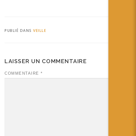
science Call for demos -
Laval Virtual ReVolution
2014 Vous pouvez proposer
vos démos au Laval Virtual
ReVolution, deadline le 13
PUBLIÉ DANS
VEILLE
janvier 2014 tags:
LavalVirtual…
LAISSER UN COMMENTAIRE
COMMENTAIRE
*