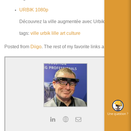
URBIK 1080p
Découvrez la ville augmentée avec Urbik à Lille
tags:
ville
urbik
lille
art
culture
Posted from
Diigo
. The rest of my favorite links are
here
.
Une question ?