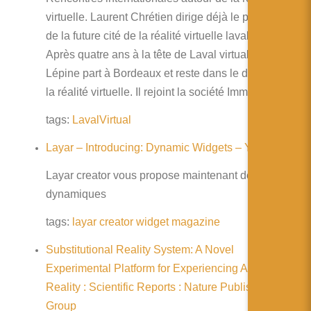
简体中文
virtuelle. Laurent Chrétien dirige déjà le programme
日本語
de la future cité de la réalité virtuelle lavalloise.
Après quatre ans à la tête de Laval virtual, Matthieu
Español
Lépine part à Bordeaux et reste dans le domaine de
la réalité virtuelle. Il rejoint la société Immersion.
tags:
LavalVirtual
Layar – Introducing: Dynamic Widgets – YouTube
Layar creator vous propose maintenant des widgets
dynamiques
tags:
layar
creator
widget
magazine
Substitutional Reality System: A Novel
Experimental Platform for Experiencing Alternative
Reality : Scientific Reports : Nature Publishing
Group