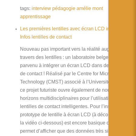
tags:
interview
pédagogie
amélie
mont
apprentissage
Les premières lentilles avec écran LCD intégré ! |
Infos lentilles de contact
Nouveau pas important vers la réalité augmentée à
travers des lentilles : un laboratoire belge est
parvenu à intégrer un écran LCD dans des lentilles
de contact ! Réalisé par le Centre for Microsystems
Technology (CMST) associé à l’Université de Gand,
ce projet futuriste ouvre également de nouveaux
horizons multidisciplinaires pour l’utilisation des
lentilles de contact intelligentes. Pour l’instant, ce
prototype de lentille à écran LCD (à découvrir dans
la vidéo ci-dessous) est encore basique car il ne
permet d’afficher que des données très simples. On