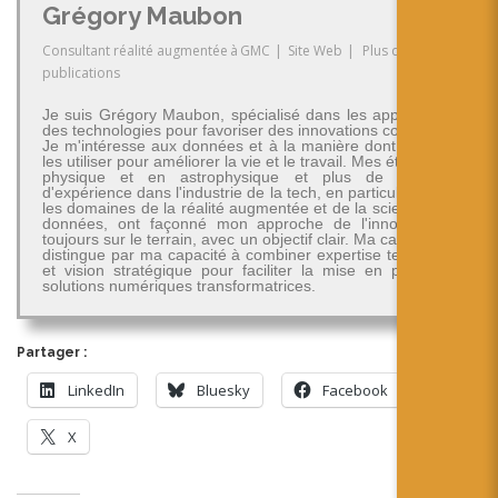
Grégory Maubon
Consultant réalité augmentée
à
GMC
|
Site Web
|
Plus de
publications
Je suis Grégory Maubon, spécialisé dans les applications
des technologies pour favoriser des innovations concrètes.
Je m'intéresse aux données et à la manière dont on peut
les utiliser pour améliorer la vie et le travail. Mes études en
physique et en astrophysique et plus de 30 ans
d'expérience dans l'industrie de la tech, en particulier dans
les domaines de la réalité augmentée et de la science des
données, ont façonné mon approche de l'innovation -
toujours sur le terrain, avec un objectif clair. Ma carrière se
distingue par ma capacité à combiner expertise technique
et vision stratégique pour faciliter la mise en place de
solutions numériques transformatrices.
Partager :
LinkedIn
Bluesky
Facebook
X