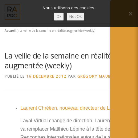
Aller
Nous utilisons des cookies.
au
Menu
contenu
Ok
Not Ok
Accueil
»
La veille de la semaine en réalité augmentée (weekly)
LA RÉALITÉ AUGMENTÉE ?
RA’PRO
La veille de la semaine en réalité
SERVICES RA’PRO
ACTUALITÉ DE LA RA
augmentée (weekly)
PUBLIÉ LE
16 DÉCEMBRE 2012
PAR
GRÉGORY MAUBON
CONTACTS
FRANÇAIS
English
Laurent Chrétien, nouveau directeur de Laval virtual
Français
Laval Virtual change de direction. Laurent Chrétien
Deutsch
va remplacer Matthieu Lépine à la tête de ces
Rencontres internationales autour de la réalité