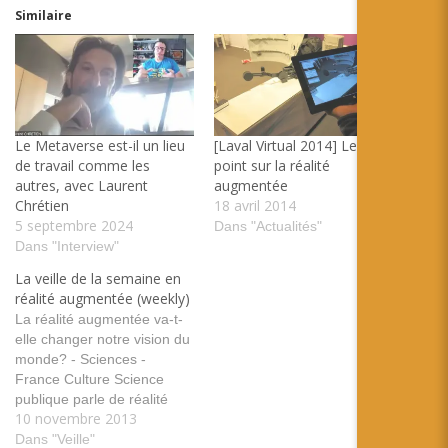
Similaire
Le Metaverse est-il un lieu
[Laval Virtual 2014] Le
de travail comme les
point sur la réalité
autres, avec Laurent
augmentée
Chrétien
18 avril 2014
5 septembre 2024
Dans "Actualités"
Dans "Interview"
La veille de la semaine en
réalité augmentée (weekly)
La réalité augmentée va-t-
elle changer notre vision du
monde? - Sciences -
France Culture Science
publique parle de réalité
10 novembre 2013
augmentée tags: france
culture vision réalité monde
Dans "Veille"