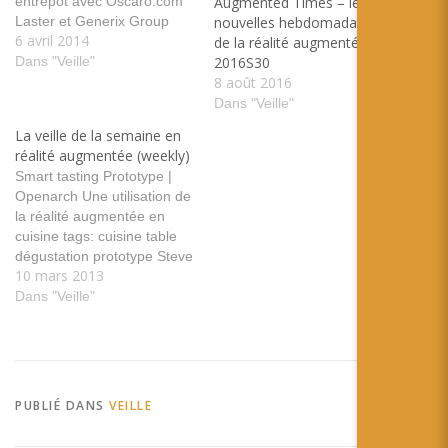
entrepôt avec Oscaro.com
Augmented Times – les
Laster et Generix Group
nouvelles hebdomadaires
6 avril 2014
présente une utilisation de
de la réalité augmentée –
la réalité augmentée dans
Dans "Veille"
2016S30
les entrepots de
8 août 2016
Oscaro.com tags: logistique
Dans "Veille"
entreprise lunette laster
La veille de la semaine en
picking vrAse Une nouvelle
réalité augmentée (weekly)
proposition pour
Smart tasting Prototype |
transformer votre
Openarch Une utilisation de
smartphone en lunette
la réalité augmentée en
immersive tags: eyedak
cuisine tags: cuisine table
lunette smartphone 3D…
dégustation prototype Steve
10 mars 2013
Mann: My “Augmediated”
Life - IEEE Spectrum 35 ans
Dans "Veille"
d'expérience sur les
lunettes pour augmenter la
vision ! tags: Lunette
expérience rencontre
ordinateur embarqué QR
PUBLIÉ DANS
VEILLE
Codes in Layar? Yes! –
Layar…