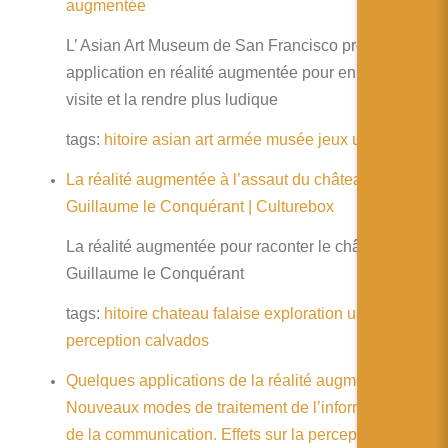
augmentée
L’ Asian Art Museum de San Francisco propose une
application en réalité augmentée pour enrichir sa
visite et la rendre plus ludique
tags:
hitoire
asian
art
armée
musée
jeux
usage
asie
La réalité augmentée à l’assaut du château de
Guillaume le Conquérant | Culturebox
La réalité augmentée pour raconter le château de
Guillaume le Conquérant
tags:
hitoire
chateau
falaise
exploration
usage
jeux
perception
calvados
Quelques applications de la réalité augmentée :
Nouveaux modes de traitement de l’information et
de la communication. Effets sur la perception, la