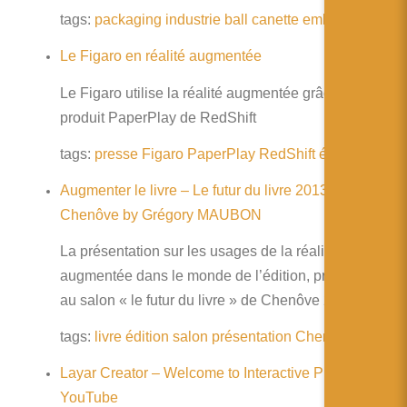
tags:
packaging
industrie
ball
canette
emballage
Le Figaro en réalité augmentée
Le Figaro utilise la réalité augmentée grâce au
produit PaperPlay de RedShift
tags:
presse
Figaro
PaperPlay
RedShift
édition
Augmenter le livre – Le futur du livre 2013 –
Chenôve by Grégory MAUBON
La présentation sur les usages de la réalité
augmentée dans le monde de l’édition, présentée
au salon « le futur du livre » de Chenôve 2013
tags:
livre
édition
salon
présentation
Chenôve
Layar Creator – Welcome to Interactive Print –
YouTube