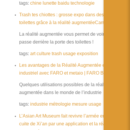
简体中文
tags:
chine
lunette
baidu
technologie
日本語
Trash tes chiottes : grosse expo dans des petits
toilettes grâce à la réalité augmentéeCarré d’info
Español
La réalité augmentée vous permet de voir ce qui ce
passe derrière la porte des toilettes !
tags:
art
culture
trash
usage
exposition
Les avantages de la Réalité Augmentée en milieu
industriel avec FARO et metaio | FARO Blog
Quelques utilisations possibles de la réalité
augmentée dans le monde de l’industrie
tags:
industrie
métrologie
mesure
usage
L’Asian Art Museum fait revivre l’armée en terre
cuite de Xi’an par une application et la réalité