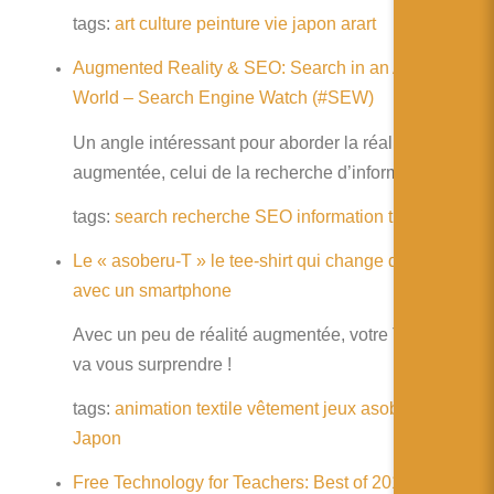
tags:
art
culture
peinture
vie
japon
arart
Augmented Reality & SEO: Search in an Annotated
World – Search Engine Watch (#SEW)
Un angle intéressant pour aborder la réalité
augmentée, celui de la recherche d’informations
tags:
search
recherche
SEO
information
trie
Le « asoberu-T » le tee-shirt qui change de look
avec un smartphone
Avec un peu de réalité augmentée, votre Tee-shirt
va vous surprendre !
tags:
animation
textile
vêtement
jeux
asoberu-T
Japon
Free Technology for Teachers: Best of 2013 So