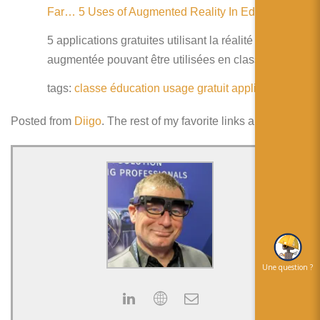
Far… 5 Uses of Augmented Reality In Education
5 applications gratuites utilisant la réalité
augmentée pouvant être utilisées en classe
tags:
classe
éducation
usage
gratuit
application
Posted from
Diigo
. The rest of my favorite links are
here
.
Une question ?