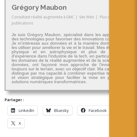
Grégory Maubon
Consultant réalité augmentée
à
GMC
|
Site Web
|
Plus de
publications
Je suis Grégory Maubon, spécialisé dans les applications
des technologies pour favoriser des innovations concrètes.
Je m'intéresse aux données et à la manière dont on peut
les utiliser pour améliorer la vie et le travail. Mes études en
physique et en astrophysique et plus de 30 ans
d'expérience dans l'industrie de la tech, en particulier dans
les domaines de la réalité augmentée et de la science des
données, ont façonné mon approche de l'innovation -
toujours sur le terrain, avec un objectif clair. Ma carrière se
distingue par ma capacité à combiner expertise technique
et vision stratégique pour faciliter la mise en place de
solutions numériques transformatrices.
Partager :
LinkedIn
Bluesky
Facebook
X