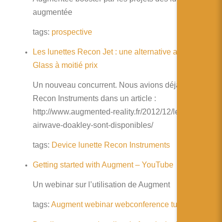
简体中文
augmentée
日本語
tags:
prospective
Español
Les lunettes Recon Jet : une alternative aux Google
Glass à moitié prix
Un nouveau concurrent. Nous avions déjà parler de
Recon Instruments dans un article :
http://www.augmented-reality.fr/2012/12/les-
airwave-doakley-sont-disponibles/
tags:
Device
lunette
Recon Instruments
Getting started with Augment – YouTube
Un webinar sur l’utilisation de Augment
tags:
Augment
webinar
webconference
tutorial