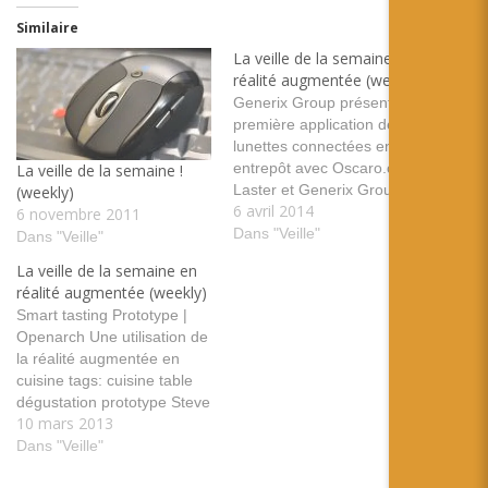
Similaire
La veille de la semaine en
réalité augmentée (weekly)
Generix Group présente la
première application de
lunettes connectées en
entrepôt avec Oscaro.com
La veille de la semaine !
Laster et Generix Group
(weekly)
6 avril 2014
présente une utilisation de
6 novembre 2011
la réalité augmentée dans
Dans "Veille"
Dans "Veille"
les entrepots de
La veille de la semaine en
Oscaro.com tags: logistique
réalité augmentée (weekly)
entreprise lunette laster
Smart tasting Prototype |
picking vrAse Une nouvelle
Openarch Une utilisation de
proposition pour
la réalité augmentée en
transformer votre
cuisine tags: cuisine table
smartphone en lunette
dégustation prototype Steve
immersive tags: eyedak
10 mars 2013
Mann: My “Augmediated”
lunette smartphone 3D…
Life - IEEE Spectrum 35 ans
Dans "Veille"
d'expérience sur les