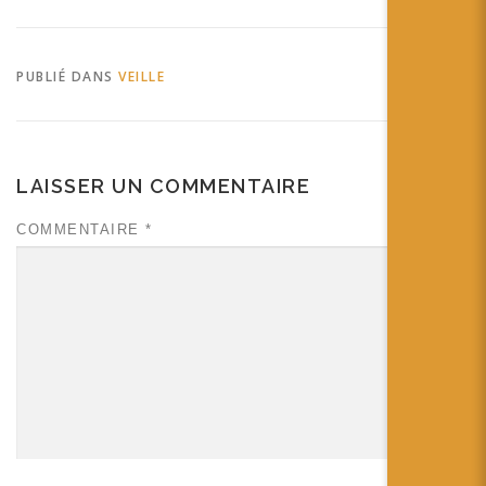
lunettes pour augmenter la
vision ! tags: Lunette
expérience rencontre
ordinateur embarqué QR
PUBLIÉ DANS
VEILLE
Codes in Layar? Yes! –
Layar…
LAISSER UN COMMENTAIRE
COMMENTAIRE
*