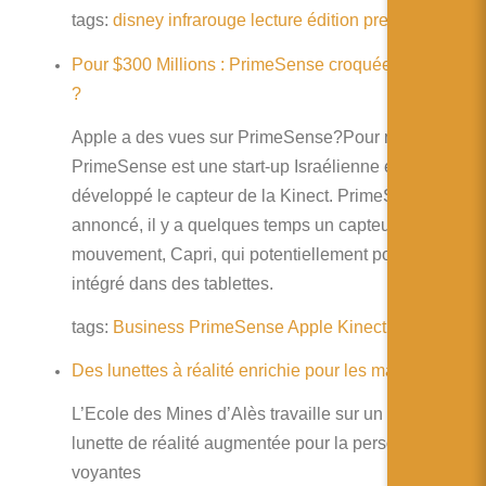
tags:
disney
infrarouge
lecture
édition
presse
Pour $300 Millions : PrimeSense croquée par Apple
?
Apple a des vues sur PrimeSense?Pour mémoire :
PrimeSense est une start-up Israélienne et ils sont
développé le capteur de la Kinect. PrimeSense a
annoncé, il y a quelques temps un capteur de
mouvement, Capri, qui potentiellement pourrait être
intégré dans des tablettes.
tags:
Business
PrimeSense
Apple
Kinect
Capri
Des lunettes à réalité enrichie pour les malvoyants
L’Ecole des Mines d’Alès travaille sur un projet de
lunette de réalité augmentée pour la personnes mal
voyantes