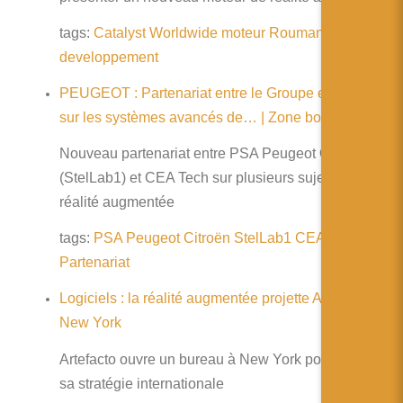
tags:
Catalyst
Worldwide
moteur
Roumanie
developpement
PEUGEOT : Partenariat entre le Groupe et le CEA
sur les systèmes avancés de… | Zone bourse
Nouveau partenariat entre PSA Peugeot Citroën
(StelLab1) et CEA Tech sur plusieurs sujets dont la
réalité augmentée
tags:
PSA
Peugeot
Citroën
StelLab1
CEA
Partenariat
Logiciels : la réalité augmentée projette Artefacto à
New York
Artefacto ouvre un bureau à New York pour assurer
sa stratégie internationale