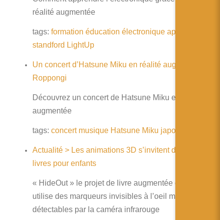
简体中文
réalité augmentée
日本語
tags:
formation
éducation
électronique
apprendre
Español
standford
LightUp
Un concert d’Hatsune Miku en réalité augmentée à
Roppongi
Découvrez un concert de Hatsune Miku en réalité
augmentée
tags:
concert
musique
Hatsune
Miku
japon
Actualité > Les animations 3D s’invitent dans les
livres pour enfants
« HideOut » le projet de livre augmentée de Disney
utilise des marqueurs invisibles à l’oeil mais
détectables par la caméra infrarouge