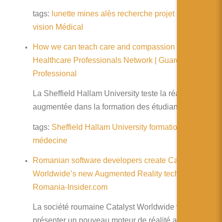
tags:
lunette
mines
alès
recherche
projet
malvoyant
vision
Médical
How we can teach care and compassion |
Healthcare Professionals Network | Guardian
Professional
La Sheffield Hallam University teste la réalité
augmentée dans la formation des étudiants
tags:
Sheffield
Hallam
University
formation
étudiant
médecine
Romanian software developers create Catalyst
Worldwide’s new Augmented Reality technology |
Romania-Insider.com
La société roumaine Catalyst Worldwide vient de
présenter un nouveau moteur de réalité augmentée