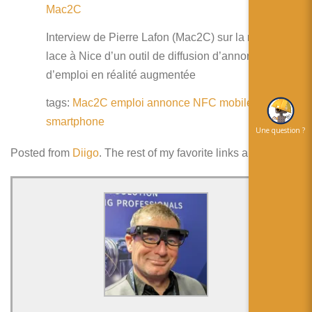
Mac2C
Interview de Pierre Lafon (Mac2C) sur la mise en
lace à Nice d’un outil de diffusion d’annonce
d’emploi en réalité augmentée
tags:
Mac2C
emploi
annonce
NFC
mobile
smartphone
Une question ?
Posted from
Diigo
. The rest of my favorite links are
here
.