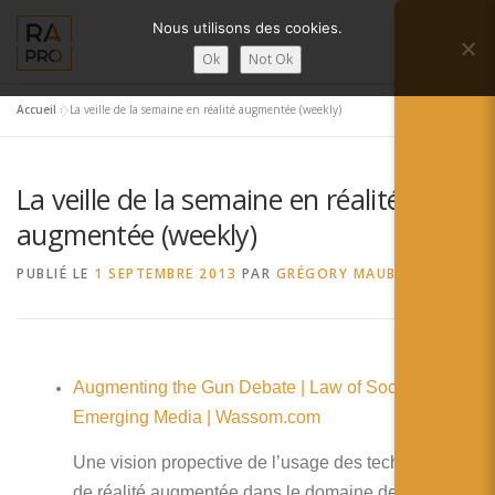
Aller
Nous utilisons des cookies.
au
Menu
contenu
Ok
Not Ok
Accueil
»
La veille de la semaine en réalité augmentée (weekly)
LA RÉALITÉ AUGMENTÉE ?
RA’PRO
La veille de la semaine en réalité
SERVICES RA’PRO
ACTUALITÉ DE LA RA
augmentée (weekly)
PUBLIÉ LE
1 SEPTEMBRE 2013
PAR
GRÉGORY MAUBON
CONTACTS
FRANÇAIS
English
Augmenting the Gun Debate | Law of Social &
Français
Emerging Media | Wassom.com
Deutsch
Une vision propective de l’usage des technologies
de réalité augmentée dans le domaine des armes