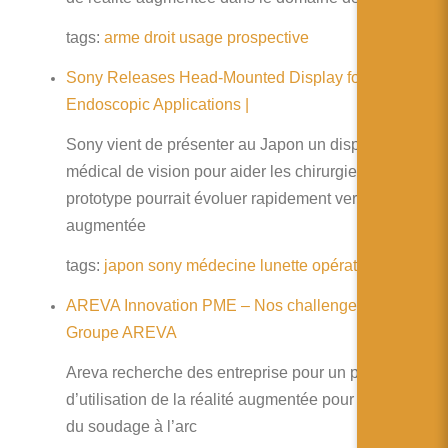
简体中文
tags:
arme
droit
usage
prospective
日本語
Sony Releases Head-Mounted Display for
Español
Endoscopic Applications |
Sony vient de présenter au Japon un dispositif
médical de vision pour aider les chirurgiens. Le
prototype pourrait évoluer rapidement vers la réalité
augmentée
tags:
japon
sony
médecine
lunette
opération
aide
AREVA Innovation PME – Nos challenges –
Groupe AREVA
Areva recherche des entreprise pour un projet
d’utilisation de la réalité augmentée pour la maitrise
du soudage à l’arc