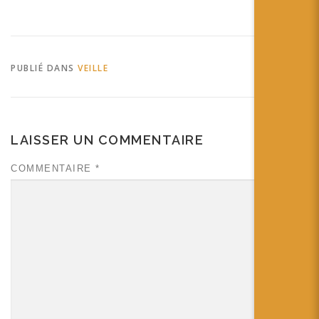
Lentille University of
Washington radio Sony
dévoile le line-up européen
de la PS Vita < News <
LivePlayPortable - Livegen
PUBLIÉ DANS
VEILLE
La PS Vista…
LAISSER UN COMMENTAIRE
COMMENTAIRE
*