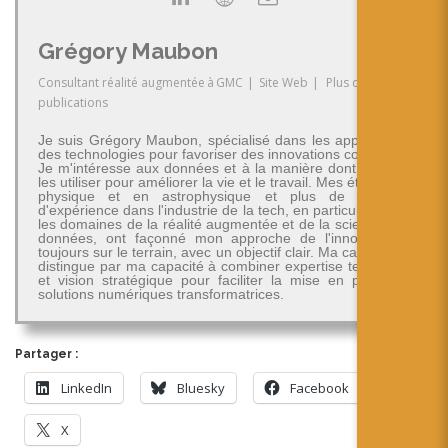
Grégory Maubon
Consultant réalité augmentée
à
GMC
|
Site Web
|
Plus de
publications
Je suis Grégory Maubon, spécialisé dans les applications
des technologies pour favoriser des innovations concrètes.
Je m'intéresse aux données et à la manière dont on peut
les utiliser pour améliorer la vie et le travail. Mes études en
physique et en astrophysique et plus de 30 ans
d'expérience dans l'industrie de la tech, en particulier dans
les domaines de la réalité augmentée et de la science des
données, ont façonné mon approche de l'innovation -
toujours sur le terrain, avec un objectif clair. Ma carrière se
distingue par ma capacité à combiner expertise technique
et vision stratégique pour faciliter la mise en place de
solutions numériques transformatrices.
Partager :
LinkedIn
Bluesky
Facebook
X