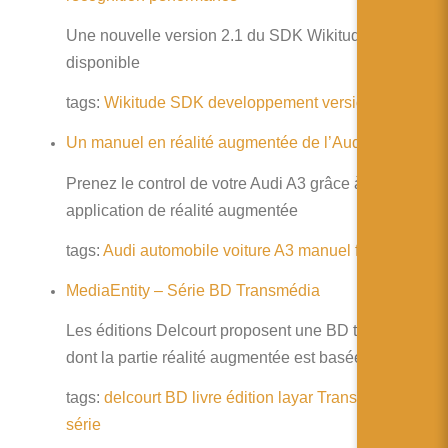
Une nouvelle version 2.1 du SDK Wikitude est
disponible
tags:
Wikitude
SDK
developpement
version
Un manuel en réalité augmentée de l’Audi A3
Prenez le control de votre Audi A3 grâce à une
application de réalité augmentée
tags:
Audi
automobile
voiture
A3
manuel
formation
MediaEntity – Série BD Transmédia
Les éditions Delcourt proposent une BD transmédia
dont la partie réalité augmentée est basée sur Layar
tags:
delcourt
BD
livre
édition
layar
Transmédia
série