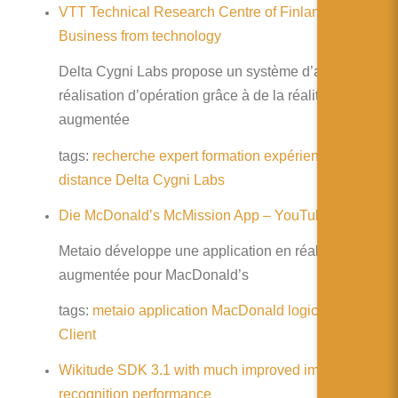
VTT Technical Research Centre of Finland –
Business from technology
Delta Cygni Labs propose un système d’aide à la
réalisation d’opération grâce à de la réalité
augmentée
tags:
recherche
expert
formation
expérience
distance
Delta
Cygni
Labs
Die McDonald’s McMission App – YouTube
Metaio développe une application en réalité
augmentée pour MacDonald’s
tags:
metaio
application
MacDonald
logiciel
durable
Client
Wikitude SDK 3.1 with much improved image
recognition performance