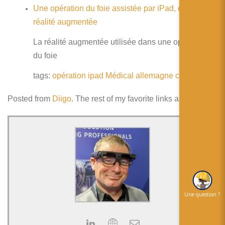
Une opération du foie assistée par iPad, et en
réalité augmentée
La réalité augmentée utilisée dans une opération
du foie
tags:
opération
ipad
Médical
allemagne
chirurgie
Posted from
Diigo
. The rest of my favorite links are
here
.
Une question ?