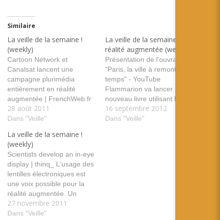
Similaire
La veille de la semaine !
La veille de la semaine en
(weekly)
réalité augmentée (weekly)
Cartoon Network et
Présentation de l'ouvrage
Canalsat lancent une
"Paris, la ville à remonter le
campagne plurimédia
temps" - YouTube
entièrement en réalité
Flammarion va lancer un
augmentée | FrenchWeb.fr
nouveau livre utilisant la
28 août 2011
16 septembre 2012
Une campagne de réalité
réalité augmentée basé sur
augmentée basée sur
Dans "Veille"
l'histoire de Paris tags:
Dans "Veille"
String. tags: usage
patrimoine livre paris
La veille de la semaine !
marketing cartoon network
flammarion Dassault
(weekly)
string Sony turns to
Imayana, la machine à
Scientists develop an in-eye
augmented reality to sell
remonter le temps
display | thinq_ L'usage des
tellies • reghardware Sony
Bordeaux valorise son
lentilles électroniques est
vous fait tester ses TV en
patrimoine grâce à la réalité
une voix possible pour la
réalité augmentée, comme
augmentée tags: usage
réalité augmentée. Un
Panasonic il…
patrimoine…
27 novembre 2011
équipe progresse sur ce
sujet. tags: Technologie
Dans "Veille"