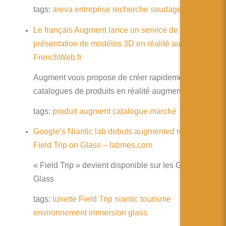
tags:
areva
entreprise
recherche
soudage
pme
Le français Augment lance un service de
présentation de modèles 3D en réalité augmentée |
FrenchWeb.fr
Augment vous propose de créer rapidement des
catalogues de produits en réalité augmentée
tags:
produit
augment
catalogue
marché
Google’s Niantic lab debuts augmented reality app
Field Trip on Glass – latimes.com
« Field Trip » devient disponible sur les Google
Glass
tags:
lunette
Field
Trip
niantic
tourisme
environnement
immersion
glass