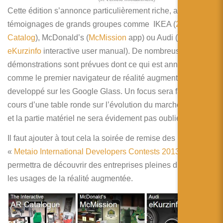
Cette édition s’annonce particulièrement riche, avec les
témoignages de grands groupes comme IKEA (
2014 IKEA
Catalog
), McDonald’s (
McMission
app) ou Audi (
Audi
eKurzinfo
interactive user manual). De nombreuses
démonstrations sont prévues dont ce qui est annoncé
comme le premier navigateur de réalité augmentée
developpé sur les Google Glass. Un focus sera fait au
cours d’une table ronde sur l’évolution du marché chinois
et la partie matériel ne sera évidement pas oubliée !
Il faut ajouter à tout cela la soirée de remise des prix du
«
Metaio International Developers Contests 2013
» qui
permettra de découvrir des entreprises pleines d’idées sur
les usages de la réalité augmentée.