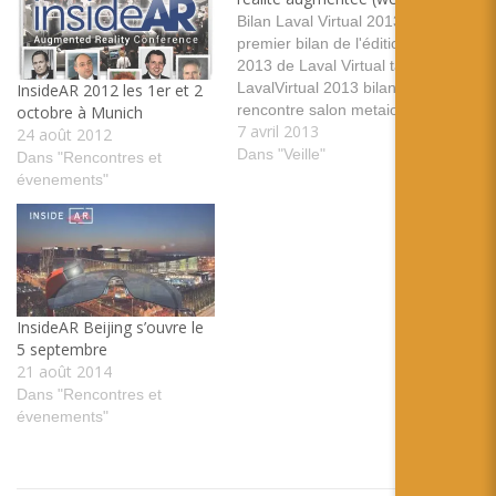
Bilan Laval Virtual 2013 Un
premier bilan de l'édition
2013 de Laval Virtual tags:
LavalVirtual 2013 bilan laval
InsideAR 2012 les 1er et 2
rencontre salon metaio |
octobre à Munich
7 avril 2013
InsideAR - The Augmented
24 août 2012
Reality Conference
Dans "Veille"
Dans "Rencontres et
InsideAR les 10 et 11
évenements"
Octobre à Munich tags:
rencontre InsideAR metaio
Munich allemagne Posted
from Diigo. The rest of my
favorite…
InsideAR Beijing s’ouvre le
5 septembre
21 août 2014
Dans "Rencontres et
évenements"