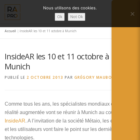
Aller
Nous utilisons des cookies.
au
Menu
contenu
Ok
Not Ok
Accueil
»
InsideAR les 10 et 11 octobre à Munich
LA RÉALITÉ AUGMENTÉE ?
RA’PRO
InsideAR les 10 et 11 octobre à
SERVICES RA’PRO
ACTUALITÉ DE LA RA
Munich
PUBLIÉ LE
2 OCTOBRE 2013
PAR
GRÉGORY MAUBON
CONTACTS
FRANÇAIS
English
Comme tous les ans, les spécialistes mondiaux de la
réalité augmentée vont se réunir à Munich au cours de
Français
InsideAR
. A l’invitation de la société Métaio, les entreprises
Deutsch
et les utilisateurs vont faire le point sur les dernières
technologies.