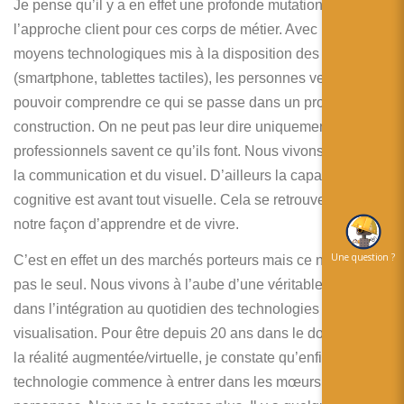
Je pense qu’il y a en effet une profonde mutation dans
l’approche client pour ces corps de métier. Avec les
moyens technologiques mis à la disposition des personnes
(smartphone, tablettes tactiles), les personnes veulent
pouvoir comprendre ce qui se passe dans un processus de
construction. On ne peut pas leur dire uniquement que les
professionnels savent ce qu’ils font. Nous vivons à l’air de
la communication et du visuel. D’ailleurs la capacité
cognitive est avant tout visuelle. Cela se retrouve dans
notre façon d’apprendre et de vivre.
Une question ?
C’est en effet un des marchés porteurs mais ce n’est certes
pas le seul. Nous vivons à l’aube d’une véritable révolution
dans l’intégration au quotidien des technologies de
visualisation. Pour être depuis 20 ans dans le domaine de
la réalité augmentée/virtuelle, je constate qu’enfin la
technologie commence à entrer dans les mœurs des