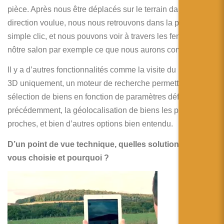
pièce. Après nous être déplacés sur le terrain dans la
direction voulue, nous nous retrouvons dans la pièce. Un
simple clic, et nous pouvons voir à travers les fenêtres de
nôtre salon par exemple ce que nous aurons comme vue.
Il y a d’autres fonctionnalités comme la visite du modèle
3D uniquement, un moteur de recherche permettant la
sélection de biens en fonction de paramètres définis
précédemment, la géolocalisation de biens les plus
proches, et bien d’autres options bien entendu.
D’un point de vue technique, quelles solutions avez-
vous choisie et pourquoi ?
Nous
avons
choisi la
tablette