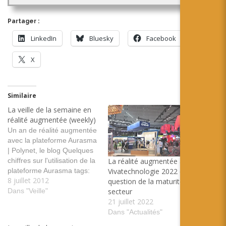
Partager :
LinkedIn
Bluesky
Facebook
X
Similaire
La veille de la semaine en
réalité augmentée (weekly)
Un an de réalité augmentée
avec la plateforme Aurasma
| Polynet, le blog Quelques
chiffres sur l'utilisation de la
La réalité augmentée à
plateforme Aurasma tags:
Vivatechnologie 2022 et la
8 juillet 2012
application mobile aurasma
question de la maturité du
réalité augmentée IBM :
Dans "Veille"
secteur
une application mobile de
21 juillet 2022
réalité augmentée en
Dans "Actualités"
magasin | Silicon Avec IBM