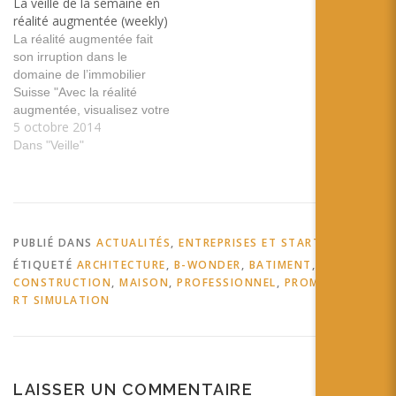
La veille de la semaine en
la réalité augmntée s'invite
réalité augmentée (weekly)
dans les magasins tags:
La réalité augmentée fait
ibm…
son irruption dans le
domaine de l’immobilier
Suisse "Avec la réalité
augmentée, visualisez votre
5 octobre 2014
projet immobilier en 3
dimensions, sur tablette:
Dans "Veille"
Sur la base du plan
d’implantation, la présence
spatiale des futurs
bâtiments est simulée de
manière quasi réelle et
PUBLIÉ DANS
ACTUALITÉS
,
ENTREPRISES ET STARTUPS
permet d’en découvrir
ÉTIQUETÉ
ARCHITECTURE
,
B-WONDER
,
BATIMENT
,
l’architecture et les…
CONSTRUCTION
,
MAISON
,
PROFESSIONNEL
,
PROMOTEUR
,
RT SIMULATION
LAISSER UN COMMENTAIRE