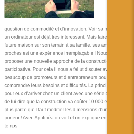
tactile
pour
une
question de commodité et d’innovation. Voir sa maison sur
un ordinateur est déjà très intéressant. Mais faire visiter sa
future maison sur son terrain à sa famille, ses amis, et ses
proches est une expérience irremplaçable ! Nous voulions
proposer une nouvelle approche de la construction, plus
participative. Pour cela il nous a fallut discuter avec
beaucoup de promoteurs et d’entrepreneurs pour bien
comprendre leurs besoins et difficultés. La principale étant
pour eux d’arriver chez un client avec une série de plans et
de lui dire que la construction va coûter 10 000 euros de
plus parce qu’il faut modifier les dimensions d’un mur
porteur ! Avec Applinéa on voit et on explique en même
temps.