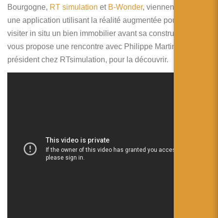
简体中文
Bourgogne,
RT simulation
et
B-Wonder
, viennent de lancer
une application utilisant la réalité augmentée pour faire
日本語
visiter in situ un bien immobilier avant sa construction. Je
Español
vous propose une rencontre avec Philippe Martins,
président chez RTsimulation, pour la découvrir.