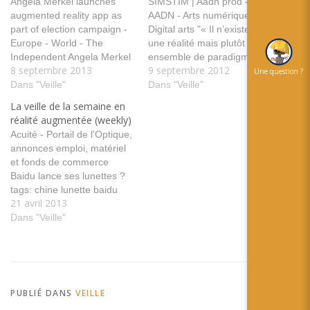
Angela Merkel launches
SIMSTIM | Aadn prod -
augmented reality app as
AADN - Arts numériques -
part of election campaign -
Digital arts "« Il n’existe pas
Europe - World - The
une réalité mais plutôt un
Independent Angela Merkel
ensemble de paradigmes,
8 septembre 2013
9 septembre 2012
utilise la réalité augmentée
de systèmes de
Une question ?
pour sa campagne
Dans "Veille"
représentation qui
Dans "Veille"
electorale tags: politique
conditionnent nos
La veille de la semaine en
campagne allemagne
perceptions du réel et
réalité augmentée (weekly)
angela merkel Augmented
définissent notre rapport au
Acuité - Portail de l'Optique,
Reality : Lesen Sie die
monde. »" tags: Rencontre
annonces emploi, matériel
"Welt" in einer neuen
SimStim Vaise A-Reality PR
et fonds de commerce
Dimension - Nachrichten
Newswire UK: Salon…
Baidu lance ses lunettes ?
Kultur - Medien…
tags: chine lunette baidu
21 avril 2013
technologie Trash tes
chiottes : grosse expo dans
Dans "Veille"
des petits toilettes grâce à
la réalité augmentéeCarré
d'info La réalité augmentée
vous permet de voir ce qui
ce passe derrière…
PUBLIÉ DANS
VEILLE