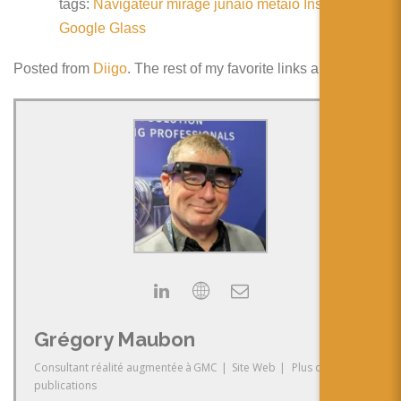
tags:
Navigateur
mirage
junaio
metaio
InsideAR
Google
Glass
Posted from
Diigo
. The rest of my favorite links are
here
.
Grégory Maubon
Consultant réalité augmentée
à
GMC
|
Site Web
|
Plus de
publications