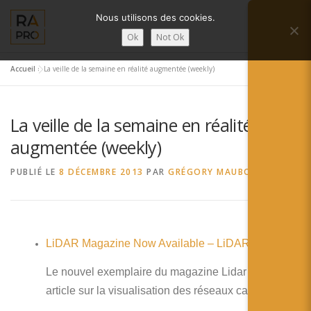
Aller
Nous utilisons des cookies.
au
Menu
contenu
Ok
Not Ok
Accueil
»
La veille de la semaine en réalité augmentée (weekly)
LA RÉALITÉ AUGMENTÉE ?
RA’PRO
La veille de la semaine en réalité
SERVICES RA’PRO
ACTUALITÉ DE LA RA
augmentée (weekly)
PUBLIÉ LE
8 DÉCEMBRE 2013
PAR
GRÉGORY MAUBON
CONTACTS
FRANÇAIS
English
LiDAR Magazine Now Available – LiDAR News
Français
Le nouvel exemplaire du magazine Lidar avec un
Deutsch
article sur la visualisation des réseaux cachés.