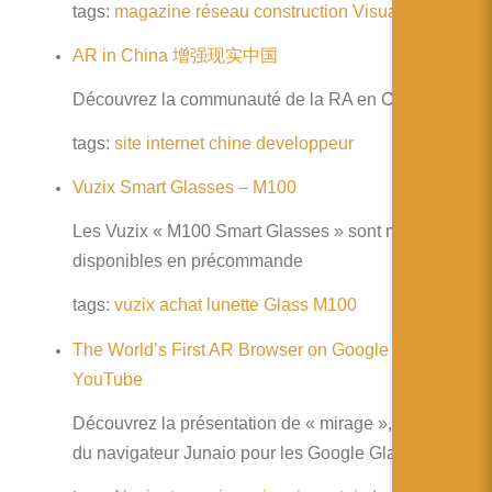
简体中文
tags:
magazine
réseau
construction
Visualisation
日本語
AR in China 增强现实中国
Español
Découvrez la communauté de la RA en Chine
tags:
site
internet
chine
developpeur
Vuzix Smart Glasses – M100
Les Vuzix « M100 Smart Glasses » sont maintenant
disponibles en précommande
tags:
vuzix
achat
lunette
Glass
M100
The World’s First AR Browser on Google Glass –
YouTube
Découvrez la présentation de « mirage », la version
du navigateur Junaio pour les Google Glass