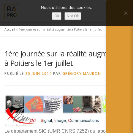
Aller
Nous utilisons des cookies.
au
Menu
contenu
Ok
Not Ok
Accueil
»
1ère journée sur la réalité augmentée à Poitiers le 1er juillet
LA RÉALITÉ AUGMENTÉE ?
RA’PRO
1ère journée sur la réalité augmentée
SERVICES RA’PRO
ACTUALITÉ DE LA RA
à Poitiers le 1er juillet
PUBLIÉ LE
25 JUIN 2014
PAR
GRÉGORY MAUBON
CONTACTS
FRANÇAIS
English
Français
Deutsch
Le département SIC (UMR CNRS 7252) du laboratoire