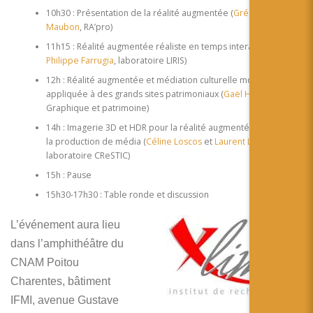
10h30 : Présentation de la réalité augmentée (
Grégory
Maubon
, RA’pro)
11h15 : Réalité augmentée réaliste en temps interactif (
Jean
Philippe Farrugia
, laboratoire LIRIS)
12h : Réalité augmentée et médiation culturelle mobile
appliquée à des grands sites patrimoniaux (
Gaël Hamon,
Art
Graphique et patrimoine)
14h : Imagerie 3D et HDR pour la réalité augmentée et
la production de média (
Céline Loscos
et
Laurent Lucas
,
laboratoire CReSTIC)
15h : Pause
15h30-17h30 : Table ronde et discussion
L’événement aura lieu
dans l’amphithéâtre du
CNAM Poitou
Charentes, bâtiment
IFMI, avenue Gustave