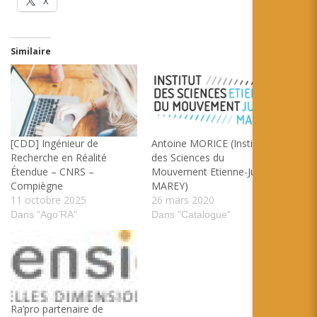
X
Similaire
[CDD] Ingénieur de
Antoine MORICE (Institut
Recherche en Réalité
des Sciences du
Étendue – CNRS –
Mouvement Etienne-Jules
Compiègne
MAREY)
11 octobre 2025
26 mars 2020
Dans "Ago’RA"
Dans "Catalogue"
Ra’pro partenaire de