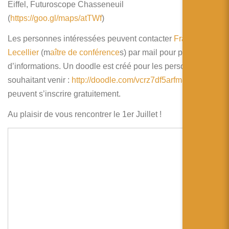
Eiffel, Futuroscope Chasseneuil
(
https://goo.gl/maps/atTWf
)
Les personnes intéressées peuvent contacter
François
Lecellier
(m
aître de conférence
s) par mail pour plus
d’informations. Un doodle est créé pour les personnes
souhaitant venir :
http://doodle.com/
vcrz7df5arfm8vvs
Elles
peuvent s’inscrire gratuitement.
Au plaisir de vous rencontrer le 1er Juillet !