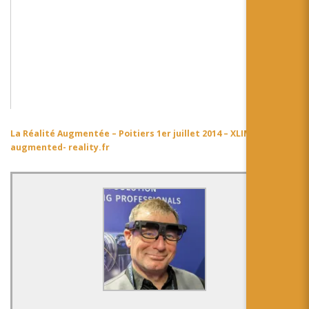
La Réalité Augmentée – Poitiers 1er juillet 2014 – XLIM SIC
from
augmented- reality.fr