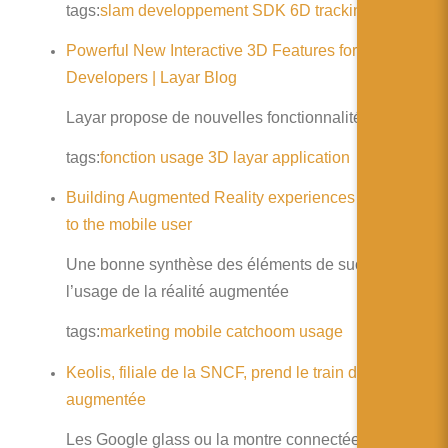
简体中文
tags:
slam
developpement
SDK
6D
tracking
Metaio
日本語
Powerful New Interactive 3D Features for
Developers | Layar Blog
Español
Layar propose de nouvelles fonctionnalités 3D
tags:
fonction
usage
3D
layar
application
Building Augmented Reality experiences that matter
to the mobile user
Une bonne synthèse des éléments de succès dans
l’usage de la réalité augmentée
tags:
marketing
mobile
catchoom
usage
Keolis, filiale de la SNCF, prend le train de la réalité
augmentée
Les Google glass ou la montre connectée Pebble