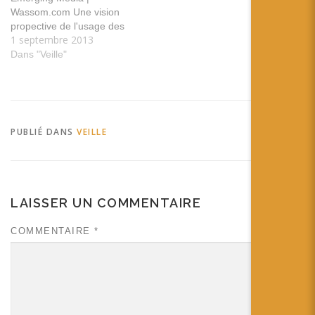
nouvelle version de
Wassom.com Une vision
Junaio…
propective de l'usage des
1 septembre 2013
technologies de réalité
augmentée dans le
Dans "Veille"
domaine des armes tags:
arme droit usage
prospective Sony Releases
Head-Mounted Display for
Endoscopic Applications |
PUBLIÉ DANS
VEILLE
Sony vient de présenter au
Japon un dispositif
médical…
LAISSER UN COMMENTAIRE
COMMENTAIRE
*