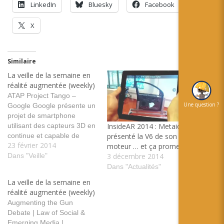
LinkedIn
Bluesky
Facebook
X
Similaire
La veille de la semaine en
réalité augmentée (weekly)
ATAP Project Tango –
Une question ?
Google Google présente un
projet de smartphone
utilisant des capteurs 3D en
InsideAR 2014 : Metaio a
continue et capable de
présenté la V6 de son
23 février 2014
mettre de la réalité
moteur … et ça promet !
augmentée en scene tags:
Dans "Veille"
3 décembre 2014
google 3D smartphone
Dans "Actualités"
capteur tango recherche
La veille de la semaine en
projet Transition
réalité augmentée (weekly)
Recommendations for
Augmenting the Gun
Location Based Channels |
Debate | Law of Social &
metaio Developer Portal La
Emerging Media |