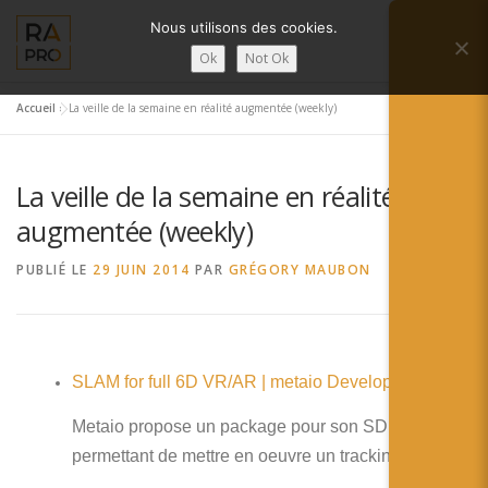
Aller
Nous utilisons des cookies.
au
Menu
contenu
Ok
Not Ok
Accueil
»
La veille de la semaine en réalité augmentée (weekly)
LA RÉALITÉ AUGMENTÉE ?
RA’PRO
La veille de la semaine en réalité
SERVICES RA’PRO
ACTUALITÉ DE LA RA
augmentée (weekly)
PUBLIÉ LE
29 JUIN 2014
PAR
GRÉGORY MAUBON
CONTACTS
FRANÇAIS
English
SLAM for full 6D VR/AR | metaio Developer Portal
Français
Metaio propose un package pour son SDK vous
Deutsch
permettant de mettre en oeuvre un tracking en 6D