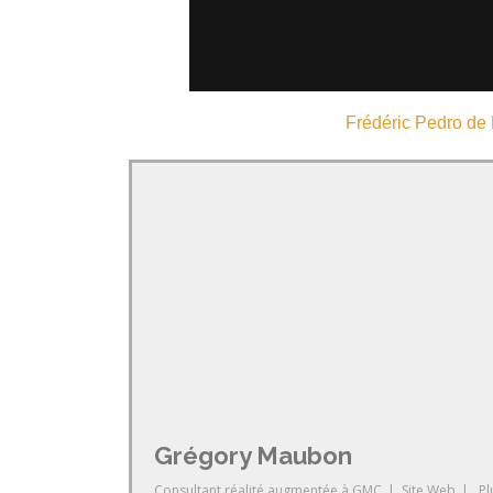
Frédéric Pedro de 
Grégory Maubon
Consultant réalité augmentée
à
GMC
|
Site Web
|
Pl