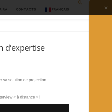
A RA
CONTACTS
FRANÇAIS
English
Français
n d’expertise
Deutsch
简体中文
日本語
Español
r sa solution de projection
terview « à distance » !