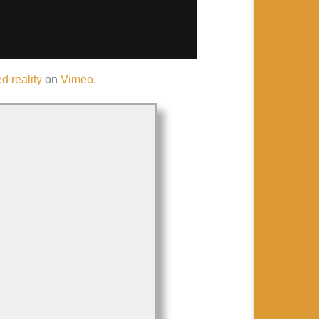
 reality
on
Vimeo
.