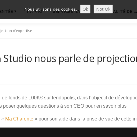
Ok
Not Ok
Nous utilisons des cookies.
ENTÉE ?
RA’PRO
SERVICES RA’PRO
ACTUALITÉ DE L
jection d’expertise
 Studio nous parle de projectio
 de fonds de 100K€ sur lendopolis, dans l’objectif de développe
 poser quelques questions à son CEO pour en savoir plus
à «
Ma Charente
» pour son aide dans la prise de vue de cette in