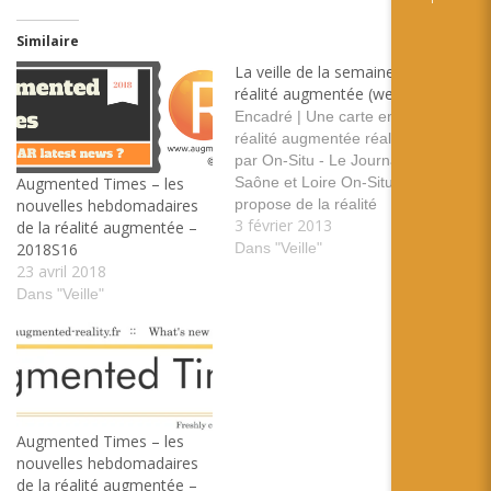
Similaire
La veille de la semaine en
réalité augmentée (weekly)
Encadré | Une carte en
réalité augmentée réalisée
par On-Situ - Le Journal de
Saône et Loire On-Situ vous
Augmented Times – les
propose de la réalité
nouvelles hebdomadaires
3 février 2013
augmentée pour
de la réalité augmentée –
comprendre Bibracte tags:
Dans "Veille"
2018S16
musée culture carte saône
23 avril 2018
et loire On-Situ Bibracte
Dans "Veille"
Leap Motion Augmented
Reality Demo - YouTube
Une belle démonstration de
l'utilisation de Leap…
Augmented Times – les
nouvelles hebdomadaires
de la réalité augmentée –