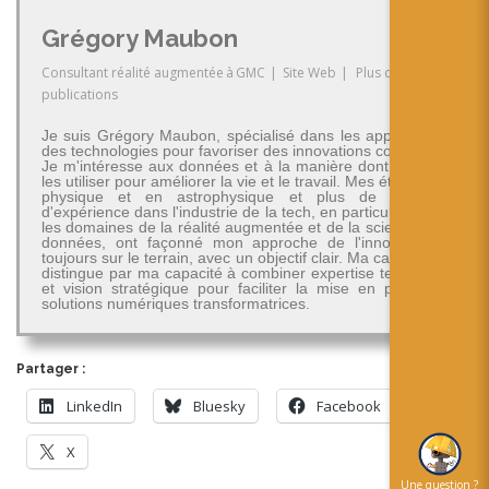
Grégory Maubon
Consultant réalité augmentée
à
GMC
|
Site Web
|
Plus de
publications
Je suis Grégory Maubon, spécialisé dans les applications
des technologies pour favoriser des innovations concrètes.
Je m'intéresse aux données et à la manière dont on peut
les utiliser pour améliorer la vie et le travail. Mes études en
physique et en astrophysique et plus de 30 ans
d'expérience dans l'industrie de la tech, en particulier dans
les domaines de la réalité augmentée et de la science des
données, ont façonné mon approche de l'innovation -
toujours sur le terrain, avec un objectif clair. Ma carrière se
distingue par ma capacité à combiner expertise technique
et vision stratégique pour faciliter la mise en place de
solutions numériques transformatrices.
Partager :
LinkedIn
Bluesky
Facebook
X
Une question ?