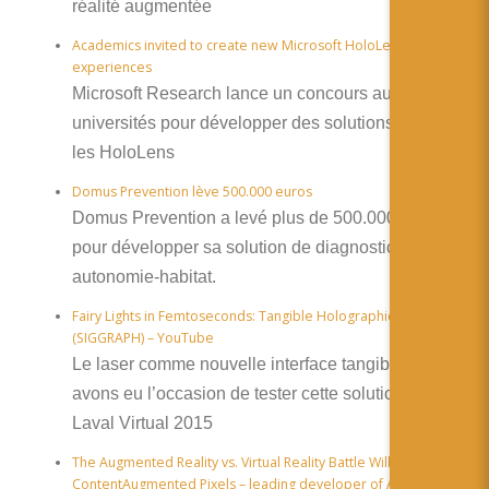
réalité augmentée
Academics invited to create new Microsoft HoloLens
experiences
Microsoft Research lance un concours auprès des
universités pour développer des solutions utilisant
les HoloLens
Domus Prevention lève 500.000 euros
Domus Prevention a levé plus de 500.000 euros
pour développer sa solution de diagnostic
autonomie-habitat.
Fairy Lights in Femtoseconds: Tangible Holographic Plasma
(SIGGRAPH) – YouTube
Le laser comme nouvelle interface tangible. Nous
avons eu l’occasion de tester cette solution durant
Laval Virtual 2015
The Augmented Reality vs. Virtual Reality Battle Will Be Won By
ContentAugmented Pixels – leading developer of Augmented