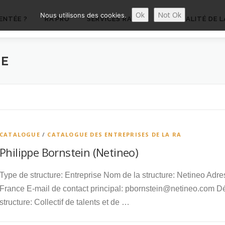
Ok
Not Ok
Nous utilisons des cookies.
ENTÉE ?
RA’PRO
SERVICES RA’PRO
ACTUALITÉ DE L
E
CATALOGUE
/
CATALOGUE DES ENTREPRISES DE LA RA
Philippe Bornstein (Netineo)
Type de structure: Entreprise Nom de la structure: Netineo Ad
France E-mail de contact principal: pbornstein@netineo.com Déc
structure: Collectif de talents et de …