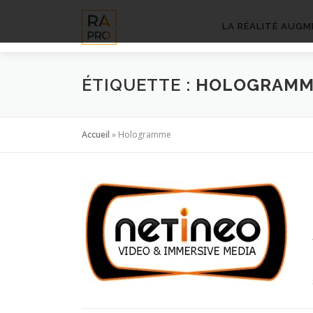
Aller
au
LA RÉALITÉ AUGM
contenu
ÉTIQUETTE :
HOLOGRAMM
Accueil
»
Hologramme