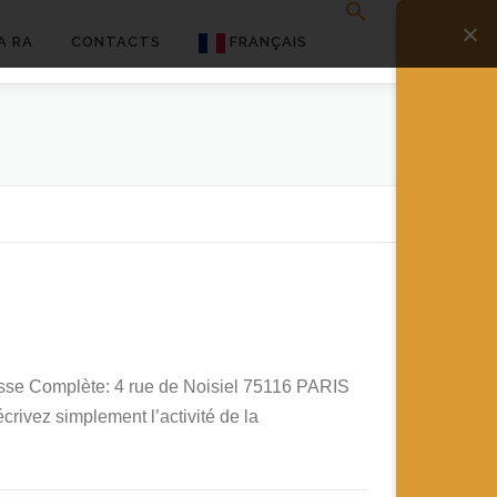
A RA
CONTACTS
FRANÇAIS
English
Français
Deutsch
简体中文
日本語
Español
resse Complète: 4 rue de Noisiel 75116 PARIS
rivez simplement l’activité de la