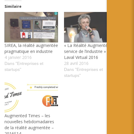
Similaire
SIREA, la réalité augmentée
« La Réalité Augmentée au
pragmatique en industrie
service de l’industrie » sur
4 janvier 2016
Laval Virtual 2016
28 avril 2016
Dans "Entreprises et
startups"
Dans "Entreprises et
startups"
Augmented Times – les
nouvelles hebdomadaires
de la réalité augmentée –
2016S14