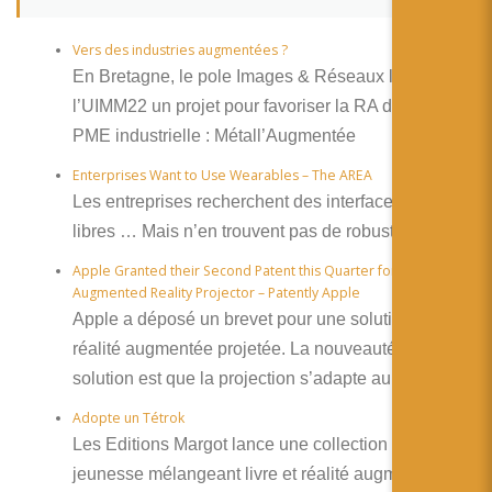
Vers des industries augmentées ?
En Bretagne, le pole Images & Réseaux lance avec
l’UIMM22 un projet pour favoriser la RA dans les
PME industrielle : Métall’Augmentée
Enterprises Want to Use Wearables – The AREA
Les entreprises recherchent des interfaces mains
libres … Mais n’en trouvent pas de robustes
Apple Granted their Second Patent this Quarter for an Adaptive
Augmented Reality Projector – Patently Apple
Apple a déposé un brevet pour une solution de
réalité augmentée projetée. La nouveauté de cette
solution est que la projection s’adapte au support.
Adopte un Tétrok
Les Editions Margot lance une collection de livre
jeunesse mélangeant livre et réalité augmentée.