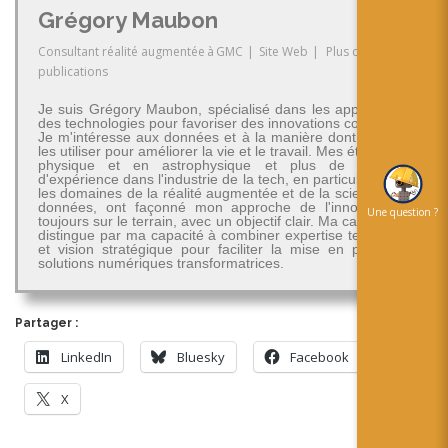
Grégory Maubon
Consultant réalité augmentée
à
GMC
|
Site Web
|
Plus de
publications
Je suis Grégory Maubon, spécialisé dans les applications
des technologies pour favoriser des innovations concrètes.
Je m'intéresse aux données et à la manière dont on peut
les utiliser pour améliorer la vie et le travail. Mes études en
physique et en astrophysique et plus de 30 ans
d'expérience dans l'industrie de la tech, en particulier dans
les domaines de la réalité augmentée et de la science des
données, ont façonné mon approche de l'innovation -
Une question ?
toujours sur le terrain, avec un objectif clair. Ma carrière se
distingue par ma capacité à combiner expertise technique
et vision stratégique pour faciliter la mise en place de
solutions numériques transformatrices.
Partager :
LinkedIn
Bluesky
Facebook
X