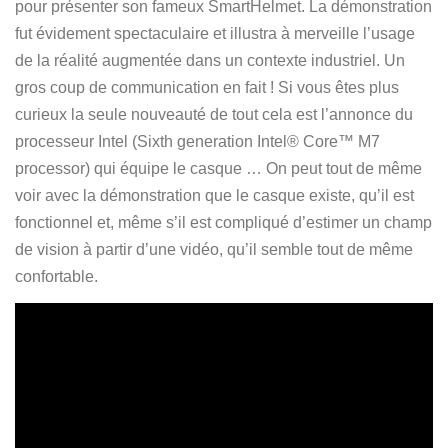
pour présenter son fameux SmartHelmet. La démonstration
fut évidement spectaculaire et illustra à merveille l’usage
de la réalité augmentée dans un contexte industriel. Un
gros coup de communication en fait ! Si vous êtes plus
curieux la seule nouveauté de tout cela est l’annonce du
processeur Intel (Sixth generation Intel® Core™ M7
processor) qui équipe le casque … On peut tout de même
voir avec la démonstration que le casque existe, qu’il est
fonctionnel et, même s’il est compliqué d’estimer un champ
de vision à partir d’une vidéo, qu’il semble tout de même
confortable.