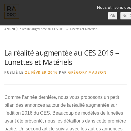
Aller
Nous utilisons des
au
contenu
Ok
Not 
Accueil
»
La réalité augmentée au CES 2016 – Lunettes et Matériels
LA RÉALITÉ AUGMENTÉE ?
RA’PRO
SERVICES RA’PR
La réalité augmentée au CES 2016 –
FRANÇAIS
Lunettes et Matériels
PUBLIÉ LE
English
22 FÉVRIER 2016
PAR
GRÉGORY MAUBON
Français
Comme l’année dernière, nous vous proposons un petit
Deutsch
bilan des annonces autour de la réalité augmentée sur
简体中文
l’édition 2016 du CES. Beaucoup de modèles de lunettes
ayant été présenté, nous les détaillons dans cette première
日本語
partie. Un second article suivra avec les autres annonces.