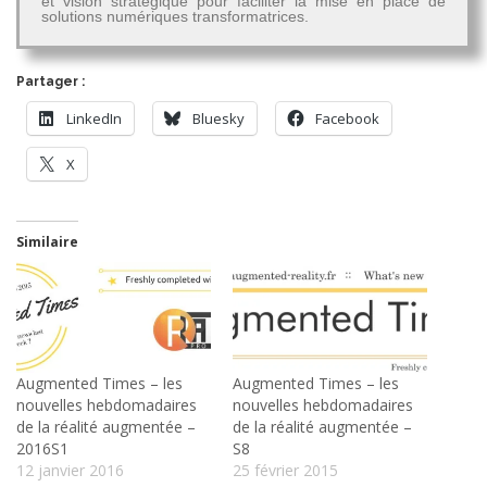
et vision stratégique pour faciliter la mise en place de
solutions numériques transformatrices.
Partager :
LinkedIn
Bluesky
Facebook
X
Similaire
Augmented Times – les
Augmented Times – les
nouvelles hebdomadaires
nouvelles hebdomadaires
de la réalité augmentée –
de la réalité augmentée –
2016S1
S8
12 janvier 2016
25 février 2015