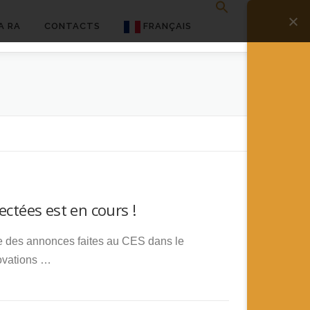
A RA
CONTACTS
FRANÇAIS
English
Français
Deutsch
简体中文
日本語
ectées est en cours !
Español
e des annonces faites au CES dans le
novations …