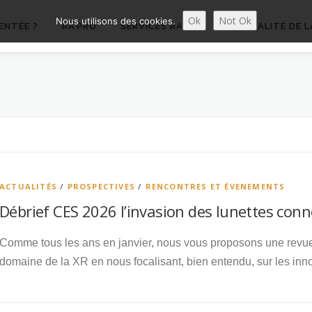
Ok
Not Ok
Nous utilisons des cookies.
ENTÉE ?
RA’PRO
SERVICES RA’PRO
ACTUALITÉ DE L
ACTUALITÉS
/
PROSPECTIVES
/
RENCONTRES ET ÉVENEMENTS
Débrief CES 2026 l’invasion des lunettes conn
Comme tous les ans en janvier, nous vous proposons une revu
domaine de la XR en nous focalisant, bien entendu, sur les in