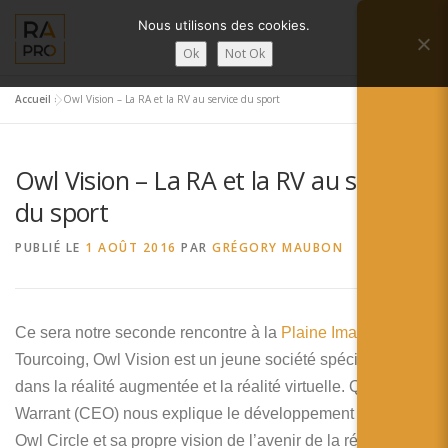
Aller
Nous utilisons des cookies.
au
Menu
contenu
Ok
Not Ok
Accueil
»
Owl Vision – La RA et la RV au service du sport
LA RÉALITÉ AUGMENTÉE ?
RA’PRO
Owl Vision – La RA et la RV au service
SERVICES RA’PRO
ACTUALITÉ DE LA RA
du sport
PUBLIÉ LE
1 AOÛT 2016
PAR
GRÉGORY MAUBON
CONTACTS
FRANÇAIS
English
Ce sera notre seconde rencontre à la
Plaine Images
de
Tourcoing, Owl Vision est un jeune société spécialisée
Français
dans la réalité augmentée et la réalité virtuelle. Quentin
Deutsch
Warrant (CEO) nous explique le développement du projet
Owl Circle et sa propre vision de l’avenir de la réalité