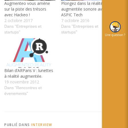
Augmenteo vous amène
Plongez dans la réalité
sur la piste des trésors
augmentée sonore avec
avec Hackeo !
ASPIC Tech
2 octobre 2017
7 octobre 2016
Dans "Entreprises et
Dans "Entreprises et
startups"
startups"
Une question ?
Bilan d’ARParis V : lunettes
à réalité augmentée.
19 novembre 2012
Dans "Rencontres et
évenements"
PUBLIÉ DANS
INTERVIEW