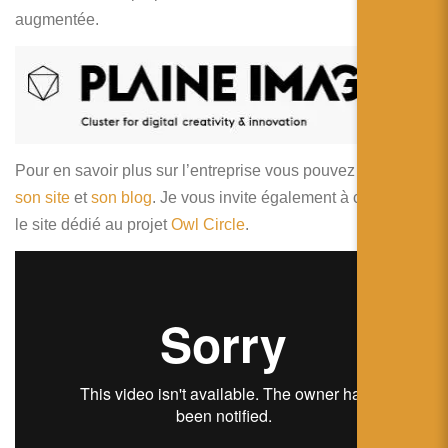
简体中文
augmentée.
日本語
Español
Pour en savoir plus sur l’entreprise vous pouvez consulter
son site
et
son blog
. Je vous invite également à consulter
le site dédié au projet
Owl Circle
.