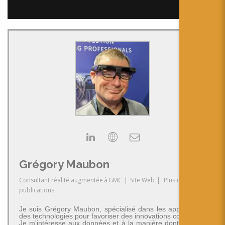
Grégory Maubon
Consultant réalité augmentée
à
GMC
|
Site Web
|
Plus de
publications
Je suis Grégory Maubon, spécialisé dans les applications
des technologies pour favoriser des innovations concrètes.
Je m'intéresse aux données et à la manière dont on peut