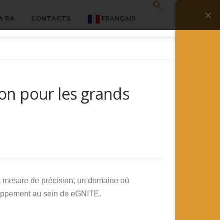
A RA
CONTACTS
FRANÇAIS
English
Français
ion pour les grands
Deutsch
简体中文
日本語
Español
a mesure de précision, un domaine où
eloppement au sein de eGNITE.