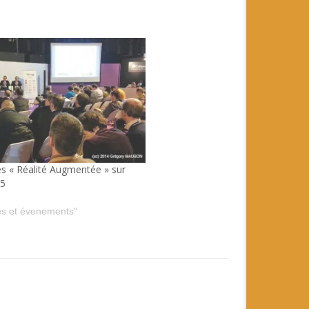
es « Réalité Augmentée » sur
15
s et évenements"