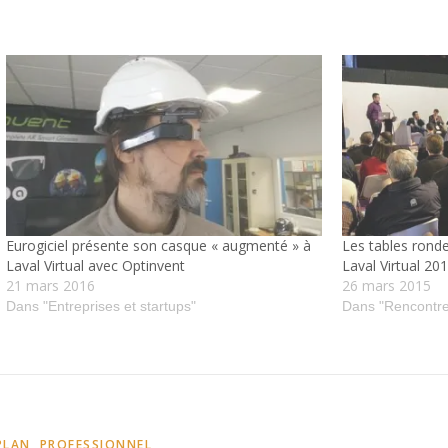
Eurogiciel présente son casque « augmenté » à
Les tables rond
Laval Virtual avec Optinvent
Laval Virtual 20
21 mars 2016
26 mars 2015
Dans "Entreprises et startups"
Dans "Rencontre
PLAN
,
PROFESSIONNEL