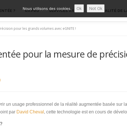
Ok
Not Ok
Nous utilisons des cookies.
ENTÉE ?
RA’PRO
SERVICES RA’PRO
ACTUALITÉ DE L
précision pour les grands volumes avec eGNITE !
mentée pour la mesure de précis
N
rir un usage professionnel de la réalité augmentée basée sur l
point par
David Cheval
, cette technologie est en cours de dév
 ?