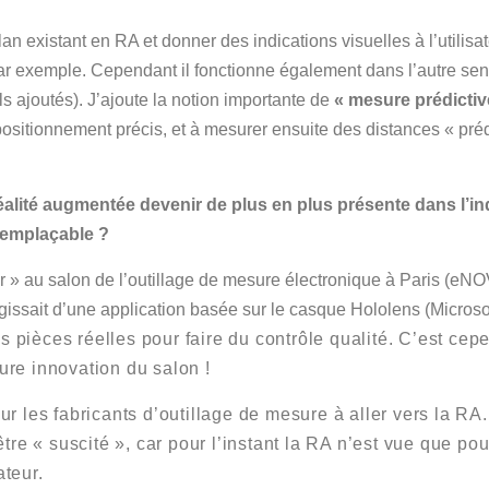
an existant en RA et donner des indications visuelles à l’utilis
 par exemple. Cependant il fonctionne également dans l’autre se
ls ajoutés). J’ajoute la notion importante de
« mesure prédictiv
 positionnement précis, et à mesurer ensuite des distances « pré
réalité augmentée devenir de plus en plus présente dans l’i
rremplaçable ?
eur » au salon de l’outillage de mesure électronique à Paris (eNO
agissait d’une application basée sur le casque Hololens (Micros
s pièces réelles pour faire du contrôle qualité. C’est ce
eure innovation du salon !
pour les fabricants d’outillage de mesure à aller vers la R
re « suscité », car pour l’instant la RA n’est vue que pou
ateur.