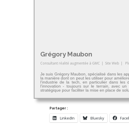
Grégory Maubon
Consultant réalité augmentée
à
GMC
|
Site Web
|
Pl
Je suis Grégory Maubon, spécialisé dans les app
la manière dont on peut les utiliser pour amélior
l'industrie de la tech, en particulier dans 
l'innovation - toujours sur le terrain, avec u
stratégique pour faciliter la mise en place de so
Partager :
LinkedIn
Bluesky
Face