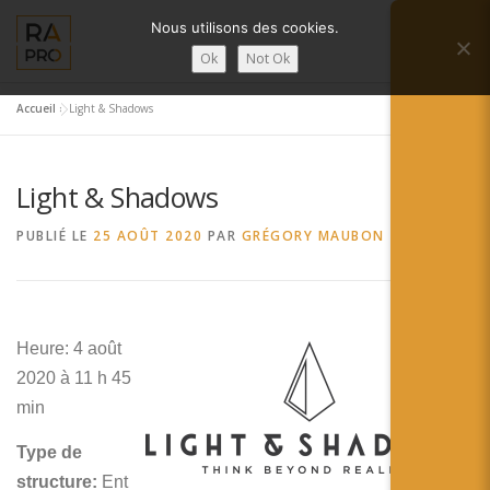
Aller
Nous utilisons des cookies.
au
Menu
contenu
Ok
Not Ok
Accueil
»
Light & Shadows
LA RÉALITÉ AUGMENTÉE ?
RA’PRO
Light & Shadows
SERVICES RA’PRO
ACTUALITÉ DE LA RA
PUBLIÉ LE
25 AOÛT 2020
PAR
GRÉGORY MAUBON
CONTACTS
FRANÇAIS
Heure: 4 août
English
2020 à 11 h 45
Français
min
Deutsch
Type de
structure:
Ent