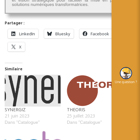
solutions numériques transformatrices.
Partager :
LinkedIn
Bluesky
Facebook
X
Similaire
Une question ?
SYNERGIZ
THEORIS
21 juin 2023
25 juillet 2023
Dans "Catalogue"
Dans "Catalogue"